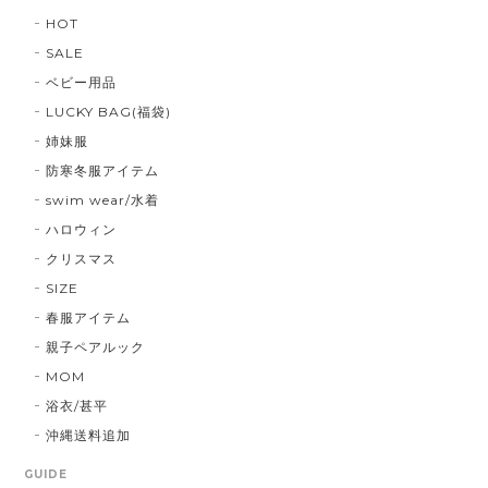
HOT
SALE
ベビー用品
LUCKY BAG(福袋)
姉妹服
防寒冬服アイテム
swim wear/水着
ハロウィン
クリスマス
SIZE
春服アイテム
親子ペアルック
MOM
浴衣/甚平
沖縄送料追加
GUIDE