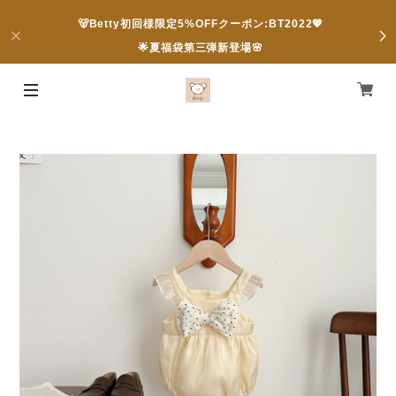
🐻Betty初回様限定5%OFFクーポン:BT2022💖
🌟夏福袋第三弾新登場🌸