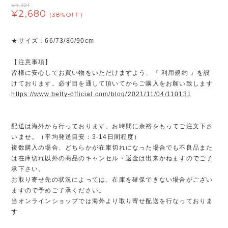
¥4,321
¥2,680
(38%OFF)
★サイズ：66/73/80/90cm
【注意事項】
皆様に安心してお買い物をいただけますよう、『 利用規約 』を設
けております。必ず目を通して頂いてからご購入をお願い致します
https://www.betty-official.com/blog/2021/11/04/110131
配送は海外から行っております。お時間に余裕をもってご注文下さ
いませ。（平均発送目安：3-14日間程度）
複数購入の場合、どちらかが在庫切れになった場合でも不良品また
は在庫切れ以外の商品のキャンセル・返金は出来かねますのでご了
承下さい。
お取り寄せ先の状況によっては、在庫を確保できない場合がござい
ますので予めご了承ください。
当オンラインショップでは海外より取り寄せ配送を行なっておりま
す