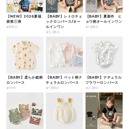
【NEW】2026夏福
【BABY】レトロチェ
【BABY】夏新作 ヒ
袋第三弾
ックロンパース/オー
ョウ柄オールインワン
ルインワン
¥880
¥1,880
¥2,380
【BABY】柔らか総柄
【BABY】ペット柄ナ
【BABY】ナチュラル
ロンパース
チュラルロンパース
フラワーロンパース
¥999
¥1,880
¥2,280