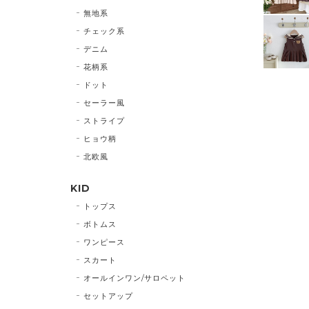
無地系
チェック系
デニム
花柄系
ドット
セーラー風
ストライプ
ヒョウ柄
北欧風
KID
トップス
ボトムス
ワンピース
スカート
オールインワン/サロペット
セットアップ