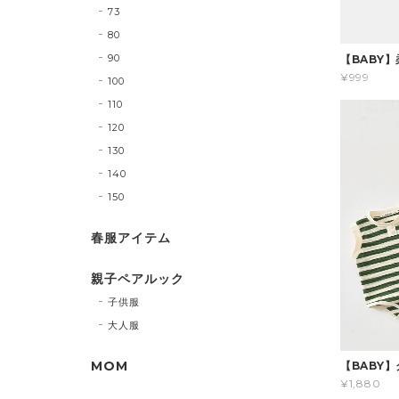
73
80
90
【BABY
¥999
100
110
120
130
140
150
春服アイテム
親子ペアルック
子供服
大人服
MOM
【BABY
¥1,880