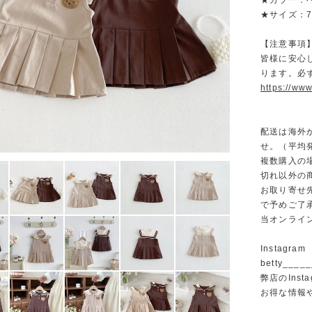
★カラー：
★サイズ：73/
【注意事項
皆様に安心
ります。必
https://www
配送は海外
せ。（平均発
複数購入の
切れ以外の
お取り寄せ
で予めご了
当オンライ
Instagram
betty______
弊店のInst
お得な情報