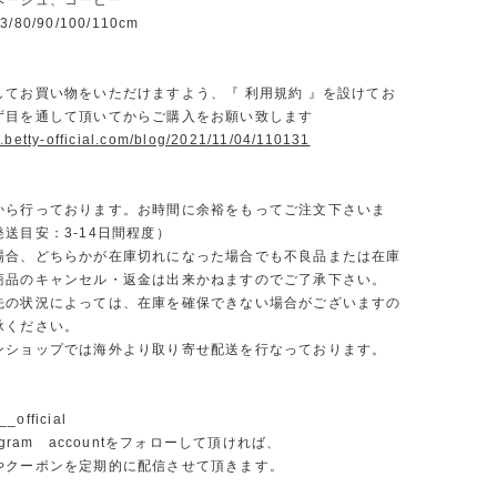
ベージュ、コーヒー
80/90/100/110cm
】
してお買い物をいただけますよう、『 利用規約 』を設けてお
ず目を通して頂いてからご購入をお願い致します
.betty-official.com/blog/2021/11/04/110131
から行っております。お時間に余裕をもってご注文下さいま
送目安：3-14日間程度）
場合、どちらかが在庫切れになった場合でも不良品または在庫
商品のキャンセル・返金は出来かねますのでご了承下さい。
先の状況によっては、在庫を確保できない場合がございますの
承ください。
ンショップでは海外より取り寄せ配送を行なっております。
_official
agram accountをフォローして頂ければ、
やクーポンを定期的に配信させて頂きます。