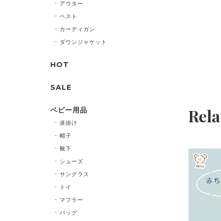
アウター
ベスト
カーディガン
ダウンジャケット
HOT
SALE
Rela
ベビー用品
涎掛け
帽子
靴下
シューズ
サングラス
トイ
マフラー
バッグ