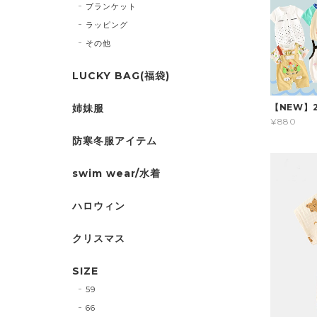
ブランケット
ラッピング
その他
LUCKY BAG(福袋)
姉妹服
【NEW】
¥880
防寒冬服アイテム
swim wear/水着
ハロウィン
クリスマス
SIZE
59
66