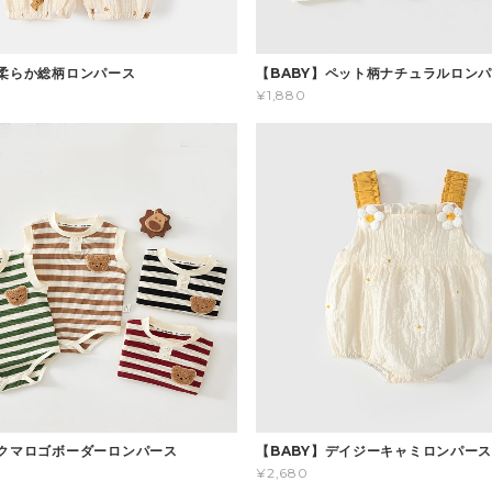
】柔らか総柄ロンパース
【BABY】ペット柄ナチュラルロン
¥1,880
】クマロゴボーダーロンパース
【BABY】デイジーキャミロンパー
¥2,680