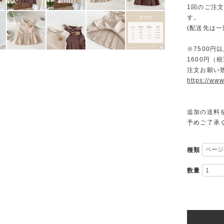
1回のご注
す。
(配送先は
※7500
1600円
注文お願い
https://www
追加の送料
予めご了承
種類
数量