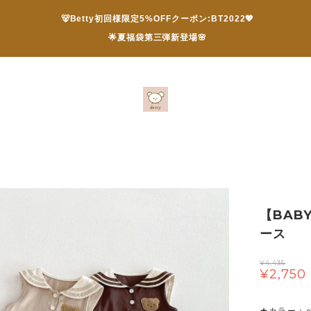
🐻Betty初回様限定5%OFFクーポン:BT2022💖
🌟夏福袋第三弾新登場🌸
【BAB
ース
¥4,435
¥2,750