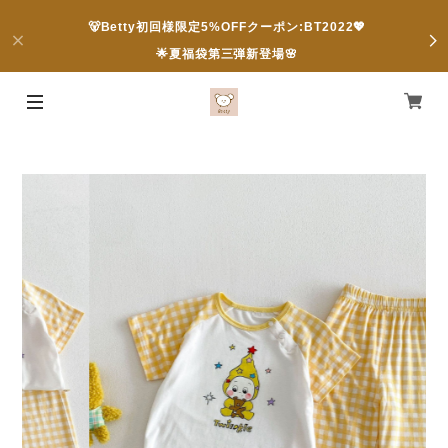
🐻Betty初回様限定5%OFFクーポン:BT2022💖
🌟夏福袋第三弾新登場🌸