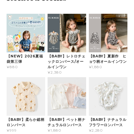
【NEW】2026夏福
【BABY】レトロチェ
【BABY】夏新作 ヒ
袋第三弾
ックロンパース/オー
ョウ柄オールインワン
ルインワン
¥880
¥1,880
¥2,380
【BABY】柔らか総柄
【BABY】ペット柄ナ
【BABY】ナチュラル
ロンパース
チュラルロンパース
フラワーロンパース
¥999
¥1,880
¥2,280