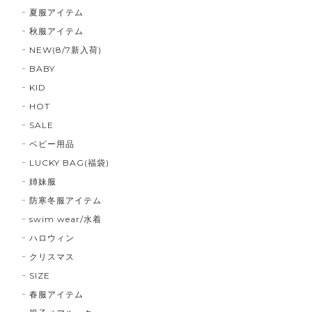
夏服アイテム
秋服アイテム
NEW(8/7新入荷)
BABY
KID
HOT
SALE
ベビー用品
LUCKY BAG(福袋)
姉妹服
防寒冬服アイテム
swim wear/水着
ハロウィン
クリスマス
SIZE
春服アイテム