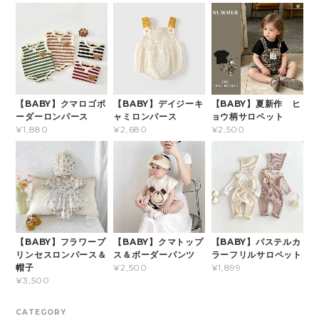
【BABY】クマロゴボ
【BABY】デイジーキ
【BABY】夏新作 ヒ
ーダーロンパース
ャミロンパース
ョウ柄サロペット
¥1,880
¥2,680
¥2,500
【BABY】フラワープ
【BABY】クマトップ
【BABY】パステルカ
リンセスロンパース＆
ス＆ボーダーパンツ
ラーフリルサロペット
帽子
¥2,500
¥1,899
¥3,500
CATEGORY