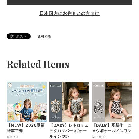
日本国内にお住まいの方向け
通報する
Related Items
【NEW】2026夏福
【BABY】レトロチェ
【BABY】夏新作 ヒ
袋第三弾
ックロンパース/オー
ョウ柄オールインワン
ルインワン
¥880
¥1,880