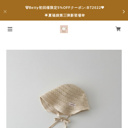
🐻Betty初回様限定5%OFFクーポン:BT2022💖
🌟夏福袋第三弾新登場🌸