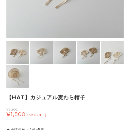
【HAT】カジュアル麦わら帽子
¥2,902
¥1,800
(38%OFF)
★推奨年齢：2歳~5歳