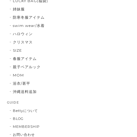
LUCKY BAG(福袋)
姉妹服
防寒冬服アイテム
swim wear/水着
ハロウィン
クリスマス
SIZE
春服アイテム
親子ペアルック
MOM
浴衣/甚平
沖縄送料追加
GUIDE
Bettyについて
BLOG
MEMBERSHIP
お問い合わせ