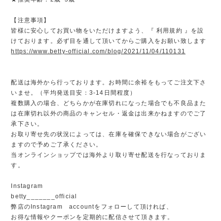
【注意事項】
皆様に安心してお買い物をいただけますよう、『 利用規約 』を設
けております。必ず目を通して頂いてからご購入をお願い致します
https://www.betty-official.com/blog/2021/11/04/110131
配送は海外から行っております。お時間に余裕をもってご注文下さ
いませ。（平均発送目安：3-14日間程度）
複数購入の場合、どちらかが在庫切れになった場合でも不良品また
は在庫切れ以外の商品のキャンセル・返金は出来かねますのでご了
承下さい。
お取り寄せ先の状況によっては、在庫を確保できない場合がござい
ますので予めご了承ください。
当オンラインショップでは海外より取り寄せ配送を行なっておりま
す。
Instagram
betty_______official
弊店のInstagram accountをフォローして頂ければ、
お得な情報やクーポンを定期的に配信させて頂きます。