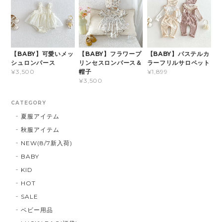
【BABY】可愛いメッ
【BABY】フラワープ
【BABY】パステルカ
シュロンパース
リンセスロンパース＆
ラーフリルサロペット
帽子
¥3,500
¥1,899
¥3,500
CATEGORY
夏服アイテム
秋服アイテム
NEW(8/7新入荷)
BABY
KID
HOT
SALE
ベビー用品