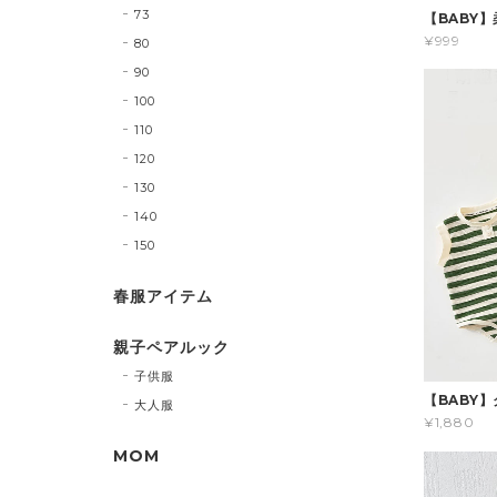
73
【BABY
¥999
80
90
100
110
120
130
140
150
春服アイテム
親子ペアルック
子供服
【BABY
大人服
¥1,880
MOM