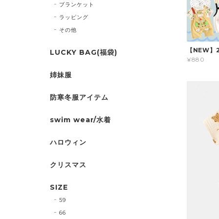
ブランケット
ラッピング
その他
【NEW】
LUCKY BAG(福袋)
¥880
姉妹服
防寒冬服アイテム
swim wear/水着
ハロウィン
クリスマス
SIZE
59
66