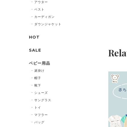
アウター
ベスト
カーディガン
ダウンジャケット
HOT
Rela
SALE
ベビー用品
涎掛け
帽子
靴下
シューズ
サングラス
トイ
マフラー
バッグ