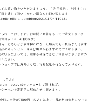
】
してお買い物をいただけますよう、『 利用規約 』を設けてお
ず目を通して頂いてからご購入をお願い致します
.betty-official.com/blog/2021/11/04/110131
から行っております。お時間に余裕をもってご注文下さいま
送目安：3-14日間程度）
場合、どちらかが在庫切れになった場合でも不良品または在庫
商品のキャンセル・返金は出来かねますのでご了承下さい。
先の状況によっては、在庫を確保できない場合がございますの
承ください。
ンショップでは海外より取り寄せ配送を行なっております。
_official
agram accountをフォローして頂ければ、
やクーポンを定期的に配信させて頂きます。
文金額の合計が7500円（税込）以上で、配送料は無料になりま