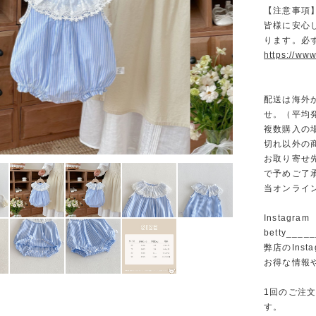
【注意事項
皆様に安心
ります。必
https://www
配送は海外
せ。（平均発
複数購入の
切れ以外の
お取り寄せ
で予めご了
当オンライ
Instagram
betty______
弊店のInst
お得な情報
1回のご注
す。