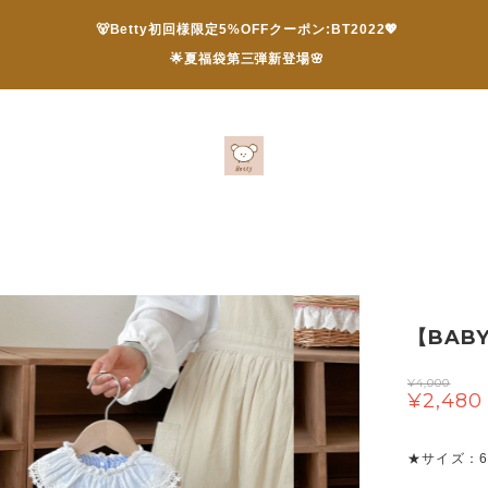
🐻Betty初回様限定5%OFFクーポン:BT2022💖
🌟夏福袋第三弾新登場🌸
【BAB
¥4,000
¥2,480
★サイズ：66 