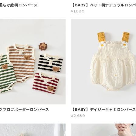
】柔らか総柄ロンパース
【BABY】ペット柄ナチュラルロン
¥1,880
】クマロゴボーダーロンパース
【BABY】デイジーキャミロンパー
¥2,680