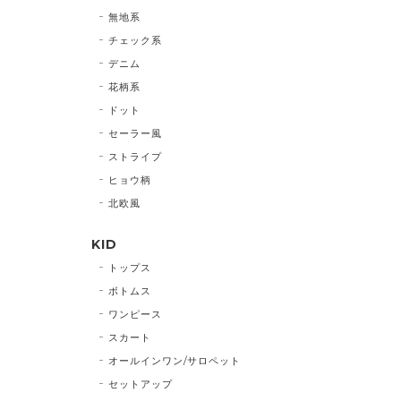
無地系
チェック系
デニム
花柄系
ドット
セーラー風
ストライプ
ヒョウ柄
北欧風
KID
トップス
ボトムス
ワンピース
スカート
オールインワン/サロペット
セットアップ