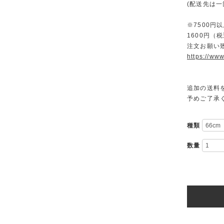
(配送先は
※7500
1600円
注文お願い
https://www
追加の送料
予めご了承
種類
数量