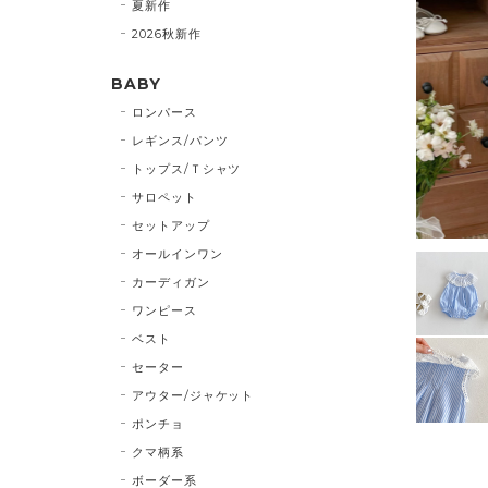
夏新作
2026秋新作
BABY
ロンパース
レギンス/パンツ
トップス/Ｔシャツ
サロペット
セットアップ
オールインワン
カーディガン
ワンピース
ベスト
セーター
アウター/ジャケット
ポンチョ
クマ柄系
ボーダー系