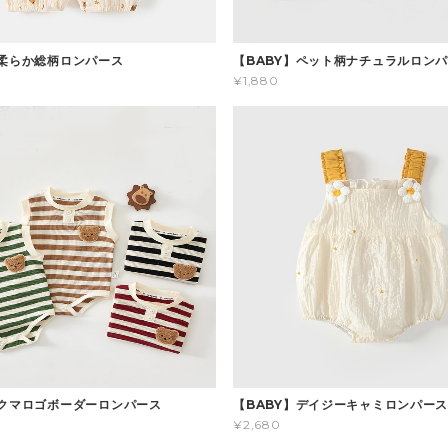
】柔らか総柄ロンパース
【BABY】ペット柄ナチュラルロン
¥1,880
】クマロゴボーダーロンパース
【BABY】デイジーキャミロンパー
¥2,680