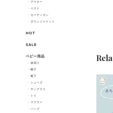
アウター
ベスト
カーディガン
ダウンジャケット
HOT
SALE
Rela
ベビー用品
涎掛け
帽子
靴下
シューズ
サングラス
トイ
マフラー
バッグ