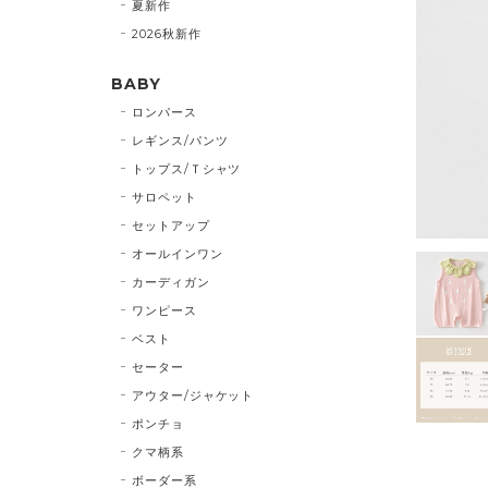
夏新作
2026秋新作
BABY
ロンパース
レギンス/パンツ
トップス/Ｔシャツ
サロペット
セットアップ
オールインワン
カーディガン
ワンピース
ベスト
セーター
アウター/ジャケット
ポンチョ
クマ柄系
ボーダー系