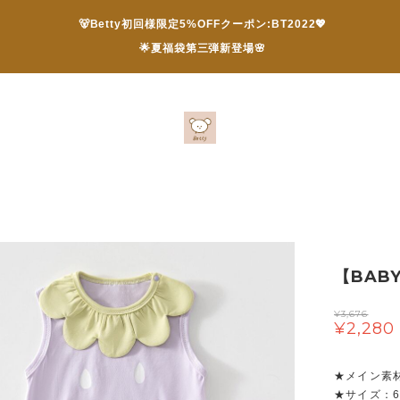
🐻Betty初回様限定5%OFFクーポン:BT2022💖
🌟夏福袋第三弾新登場🌸
【BAB
¥3,676
¥2,280
★メイン素
★サイズ：66/