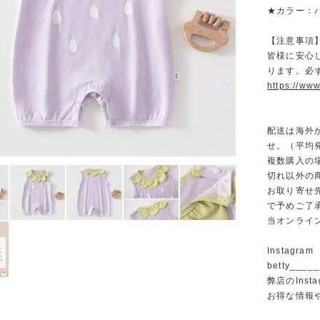
★カラー：
【注意事項
皆様に安心
ります。必
https://www
配送は海外
せ。（平均発
複数購入の
切れ以外の
お取り寄せ
で予めご了
当オンライ
Instagram
betty______
弊店のInst
お得な情報