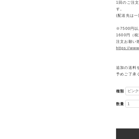
1回のご注
す。
(配送先は
※7500
1600円
注文お願い
https://www
追加の送料
予めご了承
種類
数量