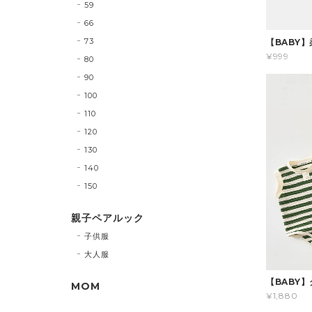
59
66
73
【BABY
¥999
80
90
100
110
120
130
140
150
親子ペアルック
子供服
大人服
【BABY
MOM
¥1,880