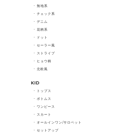
無地系
チェック系
デニム
花柄系
ドット
セーラー風
ストライプ
ヒョウ柄
北欧風
KID
トップス
ボトムス
ワンピース
スカート
オールインワン/サロペット
セットアップ