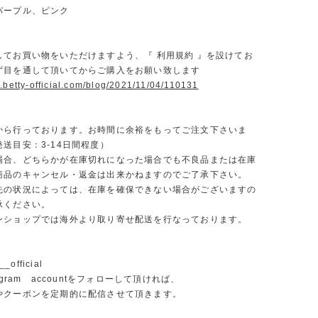
パープル、ピンク
】
してお買い物をいただけますよう、『 利用規約 』を設けてお
ず目を通して頂いてからご購入をお願い致します
.betty-official.com/blog/2021/11/04/110131
から行っております。お時間に余裕をもってご注文下さいま
送目安：3-14日間程度）
場合、どちらかが在庫切れになった場合でも不良品または在庫
商品のキャンセル・返金は出来かねますのでご了承下さい。
先の状況によっては、在庫を確保できない場合がございますの
承ください。
ンショップでは海外より取り寄せ配送を行なっております。
_official
agram accountをフォローして頂ければ、
やクーポンを定期的に配信させて頂きます。