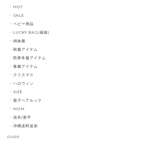
HOT
SALE
ベビー用品
LUCKY BAG(福袋)
姉妹服
秋服アイテム
防寒冬服アイテム
春服アイテム
クリスマス
ハロウィン
SIZE
親子ペアルック
MOM
浴衣/甚平
沖縄送料追加
GUIDE