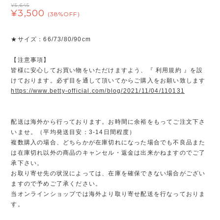
¥5,645
¥3,500
(38%OFF)
★サイズ：66/73/80/90cm
【注意事項】
皆様に安心してお買い物をいただけますよう、『 利用規約 』を設
けております。必ず目を通して頂いてからご購入をお願い致します
https://www.betty-official.com/blog/2021/11/04/110131
配送は海外から行っております。お時間に余裕をもってご注文下さ
いませ。（平均発送目安：3-14日間程度）
複数購入の場合、どちらかが在庫切れになった場合でも不良品また
は在庫切れ以外の商品のキャンセル・返金は出来かねますのでご了
承下さい。
お取り寄せ先の状況によっては、在庫を確保できない場合がござい
ますので予めご了承ください。
当オンラインショップでは海外より取り寄せ配送を行なっておりま
す。