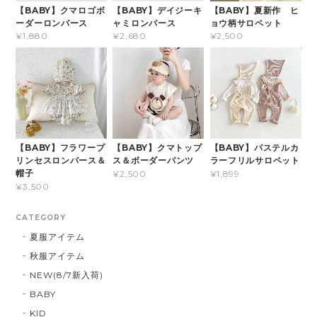
【BABY】クマロゴボ
【BABY】デイジーキ
【BABY】夏新作 ヒ
ーダーロンパース
ャミロンパース
ョウ柄サロペット
¥1,880
¥2,680
¥2,500
【BABY】フラワープ
【BABY】クマトップ
【BABY】パステルカ
リンセスロンパース＆
ス＆ボーダーパンツ
ラーフリルサロペット
帽子
¥2,500
¥1,899
¥3,500
CATEGORY
夏服アイテム
秋服アイテム
NEW(8/7新入荷)
BABY
KID