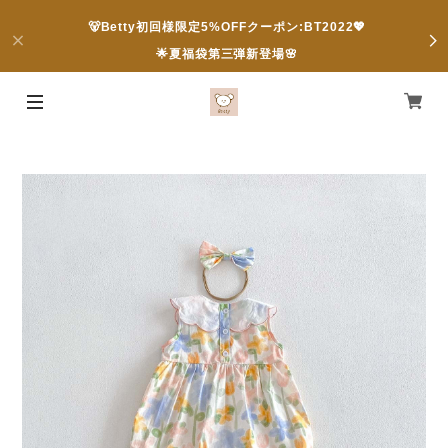
🐻Betty初回様限定5%OFFクーポン:BT2022💖
🌟夏福袋第三弾新登場🌸