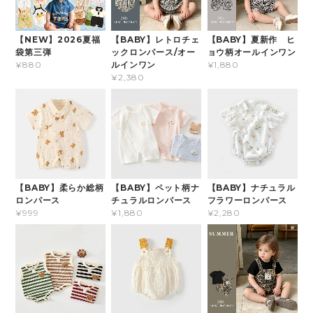
【NEW】2026夏福
【BABY】レトロチェ
【BABY】夏新作 ヒ
袋第三弾
ックロンパース/オー
ョウ柄オールインワン
ルインワン
¥880
¥1,880
¥2,380
【BABY】柔らか総柄
【BABY】ペット柄ナ
【BABY】ナチュラル
ロンパース
チュラルロンパース
フラワーロンパース
¥999
¥1,880
¥2,280