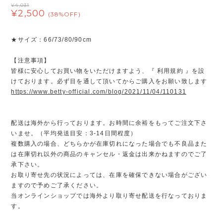
¥4,031
¥2,500
(38%OFF)
★サイズ：66/73/80/90cm
【注意事項】
皆様に安心してお買い物をいただけますよう、『 利用規約 』を設
けております。必ず目を通して頂いてからご購入をお願い致します
https://www.betty-official.com/blog/2021/11/04/110131
配送は海外から行っております。お時間に余裕をもってご注文下さ
いませ。（平均発送目安：3-14日間程度）
複数購入の場合、どちらかが在庫切れになった場合でも不良品また
は在庫切れ以外の商品のキャンセル・返金は出来かねますのでご了
承下さい。
お取り寄せ先の状況によっては、在庫を確保できない場合がござい
ますので予めご了承ください。
当オンラインショップでは海外より取り寄せ配送を行なっておりま
す。