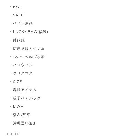
HOT
SALE
ベビー用品
LUCKY BAG(福袋)
姉妹服
防寒冬服アイテム
swim wear/水着
ハロウィン
クリスマス
SIZE
春服アイテム
親子ペアルック
MOM
浴衣/甚平
沖縄送料追加
GUIDE