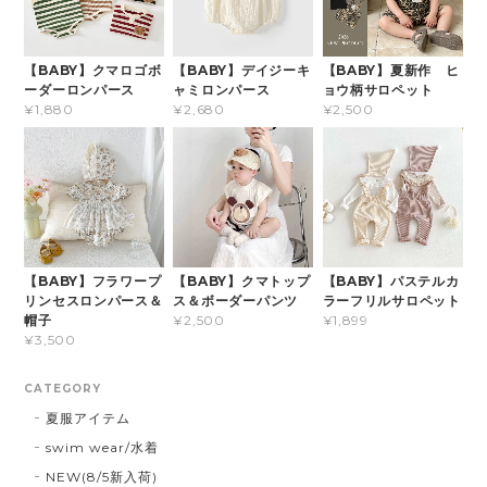
【BABY】クマロゴボ
【BABY】デイジーキ
【BABY】夏新作 ヒ
ーダーロンパース
ャミロンパース
ョウ柄サロペット
¥1,880
¥2,680
¥2,500
【BABY】フラワープ
【BABY】クマトップ
【BABY】パステルカ
リンセスロンパース＆
ス＆ボーダーパンツ
ラーフリルサロペット
帽子
¥2,500
¥1,899
¥3,500
CATEGORY
夏服アイテム
swim wear/水着
NEW(8/5新入荷)