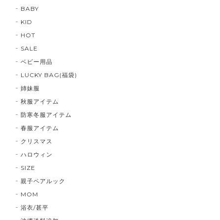
BABY
KID
HOT
SALE
ベビー用品
LUCKY BAG(福袋)
姉妹服
秋服アイテム
防寒冬服アイテム
春服アイテム
クリスマス
ハロウィン
SIZE
親子ペアルック
MOM
浴衣/甚平