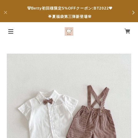
🐻Betty初回様限定5%OFFクーポン:BT2022💖
🌟夏福袋第三弾新登場🌸