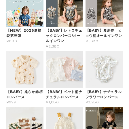
【NEW】2026夏福
【BABY】レトロチェ
【BABY】夏新作 ヒ
袋第三弾
ックロンパース/オー
ョウ柄オールインワン
ルインワン
¥880
¥1,880
¥2,380
【BABY】柔らか総柄
【BABY】ペット柄ナ
【BABY】ナチュラル
ロンパース
チュラルロンパース
フラワーロンパース
¥999
¥1,880
¥2,280