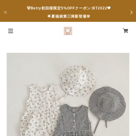
🐻Betty初回様限定5%OFFクーポン:BT2022💖
🌟夏福袋第三弾新登場🌸