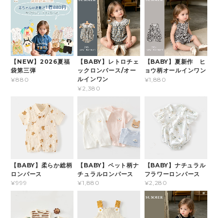
【NEW】2026夏福
【BABY】レトロチェ
【BABY】夏新作 ヒ
袋第三弾
ックロンパース/オー
ョウ柄オールインワン
ルインワン
¥880
¥1,880
¥2,380
【BABY】柔らか総柄
【BABY】ペット柄ナ
【BABY】ナチュラル
ロンパース
チュラルロンパース
フラワーロンパース
¥999
¥1,880
¥2,280