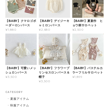
【BABY】クマロゴボ
【BABY】デイジーキ
【BABY】夏新作 ヒ
ーダーロンパース
ャミロンパース
ョウ柄サロペット
¥1,880
¥2,680
¥2,500
【BABY】可愛いメッ
【BABY】フラワープ
【BABY】パステルカ
シュロンパース
リンセスロンパース＆
ラーフリルサロペット
帽子
¥3,500
¥1,899
¥3,500
CATEGORY
夏服アイテム
秋服アイテム