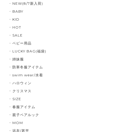
NEW(8/7新入荷)
BABY
KID
HOT
SALE
ベビー用品
LUCKY BAG(福袋)
姉妹服
防寒冬服アイテム
swim wear/水着
ハロウィン
クリスマス
SIZE
春服アイテム
親子ペアルック
MOM
浴衣/甚平