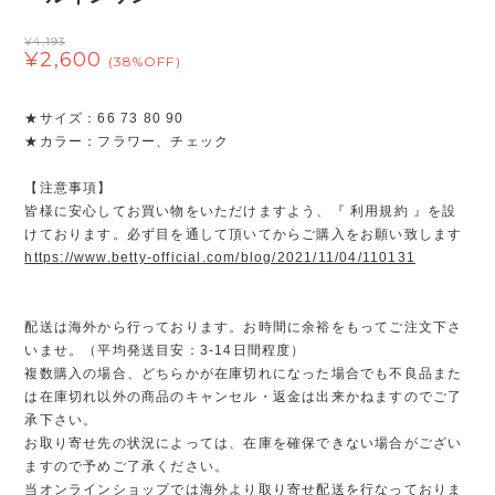
¥4,193
¥2,600
(38%OFF)
★サイズ：66 73 80 90
★カラー：フラワー、チェック
【注意事項】
皆様に安心してお買い物をいただけますよう、『 利用規約 』を設
けております。必ず目を通して頂いてからご購入をお願い致します
https://www.betty-official.com/blog/2021/11/04/110131
配送は海外から行っております。お時間に余裕をもってご注文下さ
いませ。（平均発送目安：3-14日間程度）
複数購入の場合、どちらかが在庫切れになった場合でも不良品また
は在庫切れ以外の商品のキャンセル・返金は出来かねますのでご了
承下さい。
お取り寄せ先の状況によっては、在庫を確保できない場合がござい
ますので予めご了承ください。
当オンラインショップでは海外より取り寄せ配送を行なっておりま