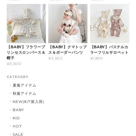
【BABY】フラワープ
【BABY】クマトップ
【BABY】パステルカ
リンセスロンパース＆
ス＆ボーダーパンツ
ラーフリルサロペット
帽子
¥2,500
¥1,899
¥3,500
CATEGORY
夏服アイテム
秋服アイテム
NEW(8/7新入荷)
BABY
KID
HOT
SALE