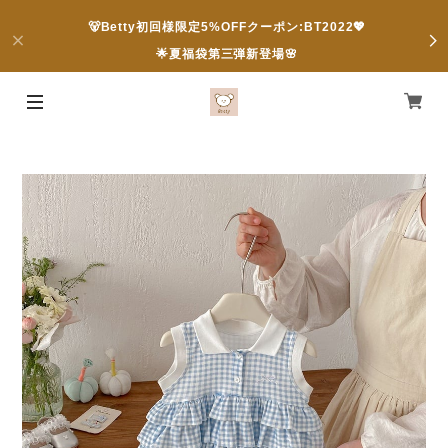
🐻Betty初回様限定5%OFFクーポン:BT2022💖
🌟夏福袋第三弾新登場🌸