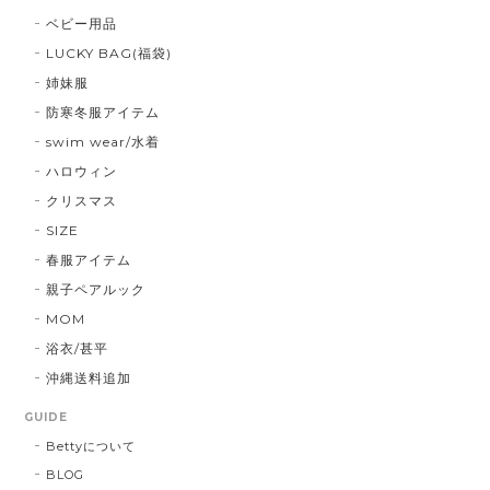
ベビー用品
LUCKY BAG(福袋)
姉妹服
防寒冬服アイテム
swim wear/水着
ハロウィン
クリスマス
SIZE
春服アイテム
親子ペアルック
MOM
浴衣/甚平
沖縄送料追加
GUIDE
Bettyについて
BLOG