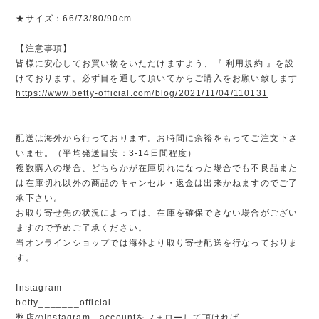
★サイズ：66/73/80/90cm
【注意事項】
皆様に安心してお買い物をいただけますよう、『 利用規約 』を設
けております。必ず目を通して頂いてからご購入をお願い致します
https://www.betty-official.com/blog/2021/11/04/110131
配送は海外から行っております。お時間に余裕をもってご注文下さ
いませ。（平均発送目安：3-14日間程度）
複数購入の場合、どちらかが在庫切れになった場合でも不良品また
は在庫切れ以外の商品のキャンセル・返金は出来かねますのでご了
承下さい。
お取り寄せ先の状況によっては、在庫を確保できない場合がござい
ますので予めご了承ください。
当オンラインショップでは海外より取り寄せ配送を行なっておりま
す。
Instagram
betty_______official
弊店のInstagram accountをフォローして頂ければ、