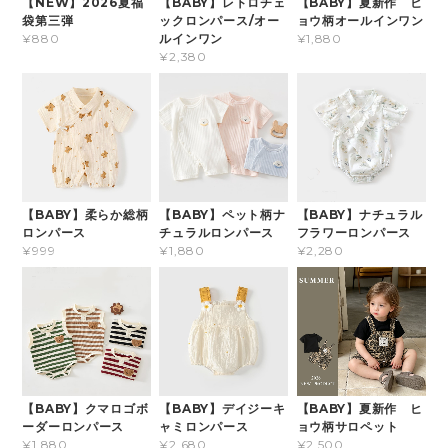
【NEW】2026夏福
【BABY】レトロチェ
【BABY】夏新作 ヒ
袋第三弾
ックロンパース/オー
ョウ柄オールインワン
ルインワン
¥880
¥1,880
¥2,380
【BABY】柔らか総柄
【BABY】ペット柄ナ
【BABY】ナチュラル
ロンパース
チュラルロンパース
フラワーロンパース
¥999
¥1,880
¥2,280
【BABY】クマロゴボ
【BABY】デイジーキ
【BABY】夏新作 ヒ
ーダーロンパース
ャミロンパース
ョウ柄サロペット
¥1,880
¥2,680
¥2,500