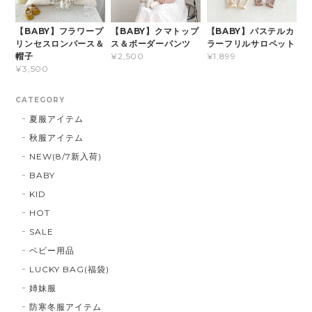
【BABY】フラワープ
【BABY】クマトップ
【BABY】パステルカ
リンセスロンパース＆
ス＆ボーダーパンツ
ラーフリルサロペット
帽子
¥2,500
¥1,899
¥3,500
CATEGORY
夏服アイテム
秋服アイテム
NEW(8/7新入荷)
BABY
KID
HOT
SALE
ベビー用品
LUCKY BAG(福袋)
姉妹服
防寒冬服アイテム