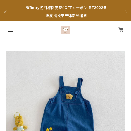
🐻Betty初回様限定5%OFFクーポン:BT2022💖
🌟夏福袋第三弾新登場🌸