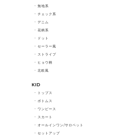
無地系
チェック系
デニム
花柄系
ドット
セーラー風
ストライプ
ヒョウ柄
北欧風
KID
トップス
ボトムス
ワンピース
スカート
オールインワン/サロペット
セットアップ