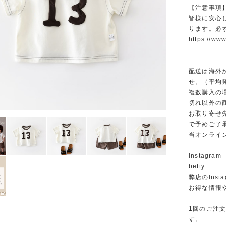
【注意事項
皆様に安心
ります。必
https://www
配送は海外
せ。（平均発
複数購入の
切れ以外の
お取り寄せ
で予めご了
当オンライ
Instagram
betty______
弊店のInst
お得な情報
1回のご注
す。