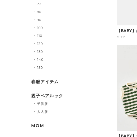
73
80
90
100
【BABY
110
¥999
120
130
140
150
春服アイテム
親子ペアルック
子供服
大人服
MOM
【BABY