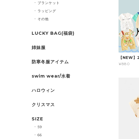
ブランケット
ラッピング
その他
LUCKY BAG(福袋)
姉妹服
【NEW】
防寒冬服アイテム
¥880
swim wear/水着
ハロウィン
クリスマス
SIZE
59
66