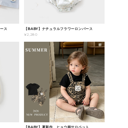
パース
【BABY】ナチュラルフラワーロンパース
¥2,280
ス
【BABY】夏新作 ヒョウ柄サロペット