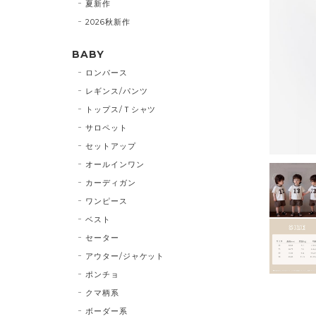
夏新作
2026秋新作
BABY
ロンパース
レギンス/パンツ
トップス/Ｔシャツ
サロペット
セットアップ
オールインワン
カーディガン
ワンピース
ベスト
セーター
アウター/ジャケット
ポンチョ
クマ柄系
ボーダー系