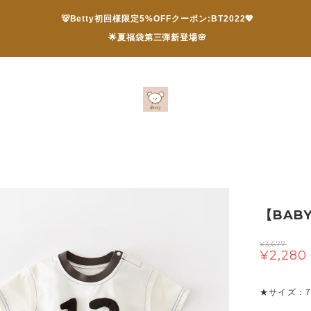
🐻Betty初回様限定5%OFFクーポン:BT2022💖
🌟夏福袋第三弾新登場🌸
【BAB
¥3,677
¥2,280
★サイズ：73 