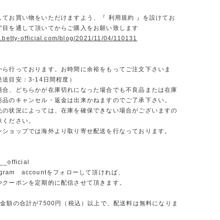
】
してお買い物をいただけますよう、『 利用規約 』を設けてお
ず目を通して頂いてからご購入をお願い致します
.betty-official.com/blog/2021/11/04/110131
から行っております。お時間に余裕をもってご注文下さいま
送目安：3-14日間程度）
場合、どちらかが在庫切れになった場合でも不良品または在庫
商品のキャンセル・返金は出来かねますのでご了承下さい。
先の状況によっては、在庫を確保できない場合がございますの
承ください。
ンショップでは海外より取り寄せ配送を行なっております。
_official
agram accountをフォローして頂ければ、
やクーポンを定期的に配信させて頂きます。
文金額の合計が7500円（税込）以上で、配送料は無料になりま