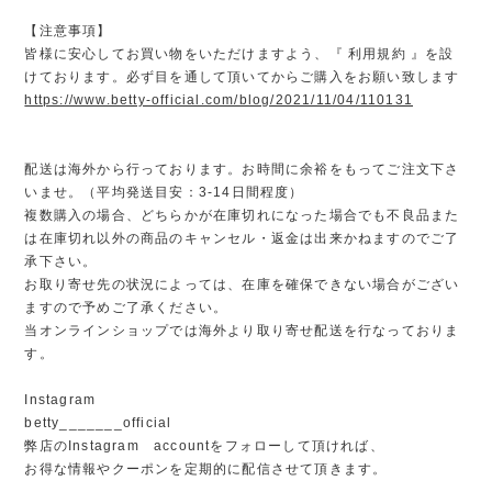
【注意事項】
皆様に安心してお買い物をいただけますよう、『 利用規約 』を設
けております。必ず目を通して頂いてからご購入をお願い致します
https://www.betty-official.com/blog/2021/11/04/110131
配送は海外から行っております。お時間に余裕をもってご注文下さ
いませ。（平均発送目安：3-14日間程度）
複数購入の場合、どちらかが在庫切れになった場合でも不良品また
は在庫切れ以外の商品のキャンセル・返金は出来かねますのでご了
承下さい。
お取り寄せ先の状況によっては、在庫を確保できない場合がござい
ますので予めご了承ください。
当オンラインショップでは海外より取り寄せ配送を行なっておりま
す。
Instagram
betty_______official
弊店のInstagram accountをフォローして頂ければ、
お得な情報やクーポンを定期的に配信させて頂きます。