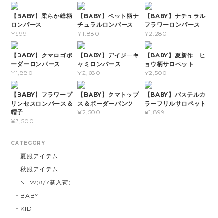
【BABY】柔らか総柄
【BABY】ペット柄ナ
【BABY】ナチュラル
ロンパース
チュラルロンパース
フラワーロンパース
¥999
¥1,880
¥2,280
【BABY】クマロゴボ
【BABY】デイジーキ
【BABY】夏新作 ヒ
ーダーロンパース
ャミロンパース
ョウ柄サロペット
¥1,880
¥2,680
¥2,500
【BABY】フラワープ
【BABY】クマトップ
【BABY】パステルカ
リンセスロンパース＆
ス＆ボーダーパンツ
ラーフリルサロペット
帽子
¥2,500
¥1,899
¥3,500
CATEGORY
夏服アイテム
秋服アイテム
NEW(8/7新入荷)
BABY
KID