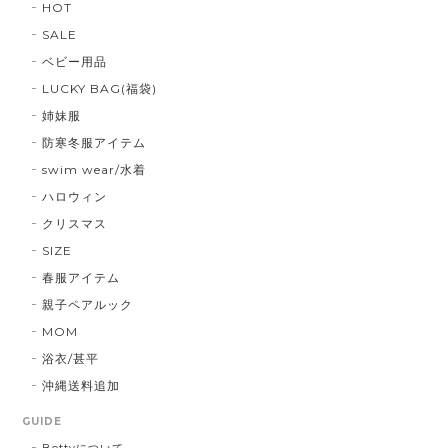
HOT
SALE
ベビー用品
LUCKY BAG(福袋)
姉妹服
防寒冬服アイテム
swim wear/水着
ハロウィン
クリスマス
SIZE
春服アイテム
親子ペアルック
MOM
浴衣/甚平
沖縄送料追加
GUIDE
Bettyについて