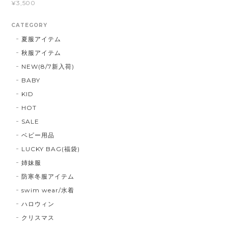
¥3,500
CATEGORY
夏服アイテム
秋服アイテム
NEW(8/7新入荷)
BABY
KID
HOT
SALE
ベビー用品
LUCKY BAG(福袋)
姉妹服
防寒冬服アイテム
swim wear/水着
ハロウィン
クリスマス