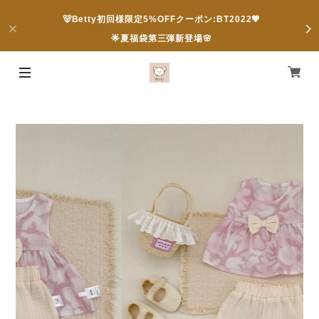
🐻Betty初回様限定5%OFFクーポン:BT2022💖
🌟夏福袋第三弾新登場🌸