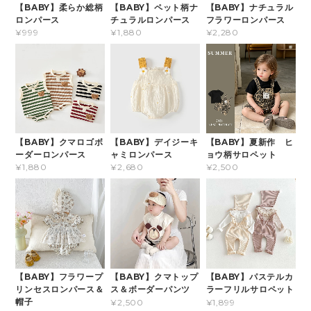
【BABY】柔らか総柄
【BABY】ペット柄ナ
【BABY】ナチュラル
ロンパース
チュラルロンパース
フラワーロンパース
¥999
¥1,880
¥2,280
【BABY】クマロゴボ
【BABY】デイジーキ
【BABY】夏新作 ヒ
ーダーロンパース
ャミロンパース
ョウ柄サロペット
¥1,880
¥2,680
¥2,500
【BABY】フラワープ
【BABY】クマトップ
【BABY】パステルカ
リンセスロンパース＆
ス＆ボーダーパンツ
ラーフリルサロペット
帽子
¥2,500
¥1,899