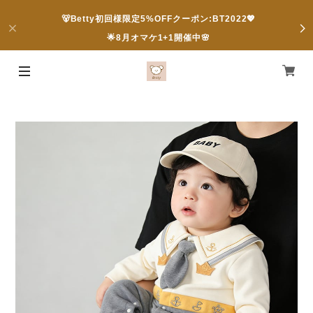
🐻Betty初回様限定5%OFFクーポン:BT2022💖
🌟8月オマケ1+1開催中🌸