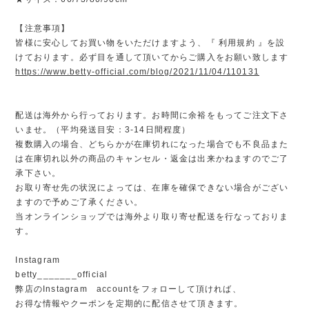
【注意事項】
皆様に安心してお買い物をいただけますよう、『 利用規約 』を設
けております。必ず目を通して頂いてからご購入をお願い致します
https://www.betty-official.com/blog/2021/11/04/110131
配送は海外から行っております。お時間に余裕をもってご注文下さ
いませ。（平均発送目安：3-14日間程度）
複数購入の場合、どちらかが在庫切れになった場合でも不良品また
は在庫切れ以外の商品のキャンセル・返金は出来かねますのでご了
承下さい。
お取り寄せ先の状況によっては、在庫を確保できない場合がござい
ますので予めご了承ください。
当オンラインショップでは海外より取り寄せ配送を行なっておりま
す。
Instagram
betty_______official
弊店のInstagram accountをフォローして頂ければ、
お得な情報やクーポンを定期的に配信させて頂きます。