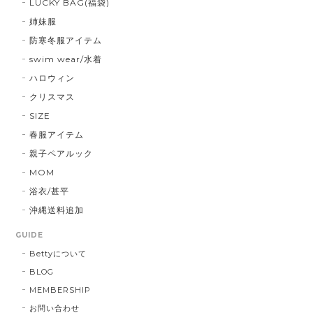
LUCKY BAG(福袋)
姉妹服
防寒冬服アイテム
swim wear/水着
ハロウィン
クリスマス
SIZE
春服アイテム
親子ペアルック
MOM
浴衣/甚平
沖縄送料追加
GUIDE
Bettyについて
BLOG
MEMBERSHIP
お問い合わせ