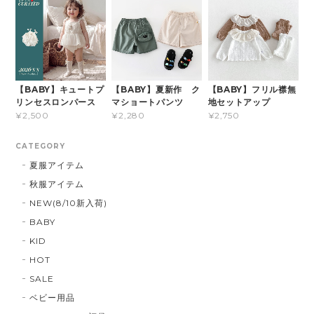
【BABY】キュートプ
【BABY】夏新作 ク
【BABY】フリル襟無
リンセスロンパース
マショートパンツ
地セットアップ
¥2,500
¥2,280
¥2,750
CATEGORY
夏服アイテム
秋服アイテム
NEW(8/10新入荷)
BABY
KID
HOT
SALE
ベビー用品