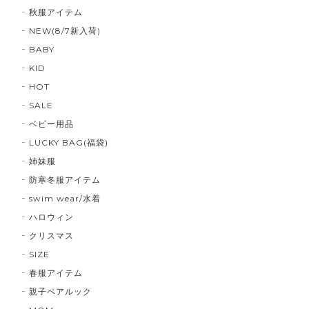
秋服アイテム
NEW(8/7新入荷)
BABY
KID
HOT
SALE
ベビー用品
LUCKY BAG(福袋)
姉妹服
防寒冬服アイテム
swim wear/水着
ハロウィン
クリスマス
SIZE
春服アイテム
親子ペアルック