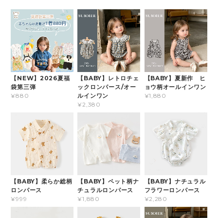
【NEW】2026夏福
【BABY】レトロチェ
【BABY】夏新作 ヒ
袋第三弾
ックロンパース/オー
ョウ柄オールインワン
ルインワン
¥880
¥1,880
¥2,380
【BABY】柔らか総柄
【BABY】ペット柄ナ
【BABY】ナチュラル
ロンパース
チュラルロンパース
フラワーロンパース
¥999
¥1,880
¥2,280