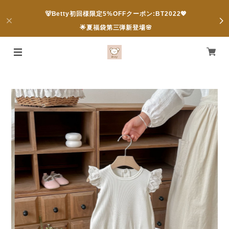
🐻Betty初回様限定5%OFFクーポン:BT2022💖
🌟夏福袋第三弾新登場🌸