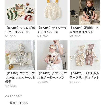
【BABY】クマロゴボ
【BABY】デイジーキ
【BABY】夏新作 ヒ
ーダーロンパース
ャミロンパース
ョウ柄サロペット
¥1,880
¥2,680
¥2,500
【BABY】フラワープ
【BABY】クマトップ
【BABY】パステルカ
リンセスロンパース＆
ス＆ボーダーパンツ
ラーフリルサロペット
帽子
¥2,500
¥1,899
¥3,500
CATEGORY
夏服アイテム