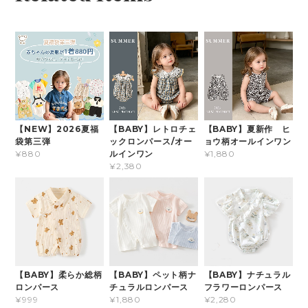
【NEW】2026夏福
【BABY】レトロチェ
【BABY】夏新作 ヒ
袋第三弾
ックロンパース/オー
ョウ柄オールインワン
ルインワン
¥880
¥1,880
¥2,380
【BABY】柔らか総柄
【BABY】ペット柄ナ
【BABY】ナチュラル
ロンパース
チュラルロンパース
フラワーロンパース
¥999
¥1,880
¥2,280