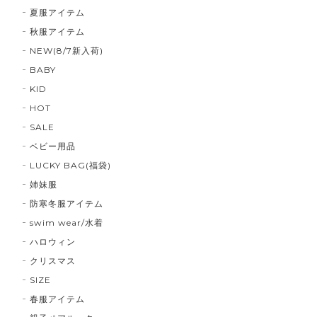
夏服アイテム
秋服アイテム
NEW(8/7新入荷)
BABY
KID
HOT
SALE
ベビー用品
LUCKY BAG(福袋)
姉妹服
防寒冬服アイテム
swim wear/水着
ハロウィン
クリスマス
SIZE
春服アイテム