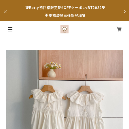
🐻Betty初回様限定5%OFFクーポン:BT2022💖
🌟夏福袋第三弾新登場🌸