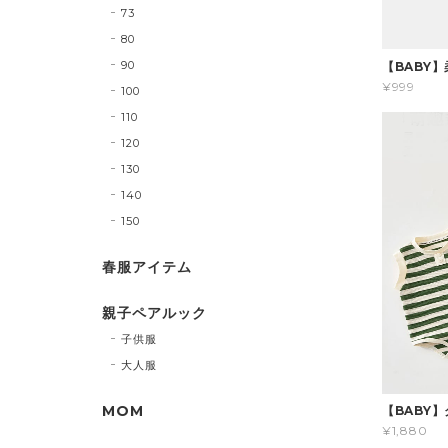
73
80
90
【BABY
¥999
100
110
120
130
140
150
春服アイテム
親子ペアルック
子供服
大人服
MOM
【BABY
¥1,880