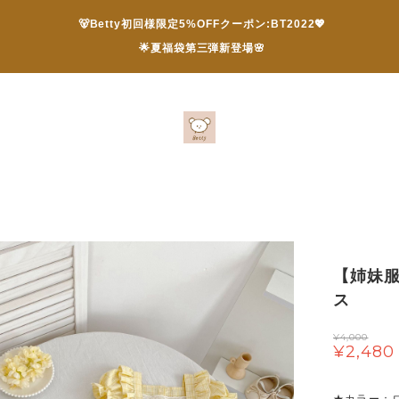
🐻Betty初回様限定5%OFFクーポン:BT2022💖
🌟夏福袋第三弾新登場🌸
【姉妹
ス
¥4,000
¥2,480