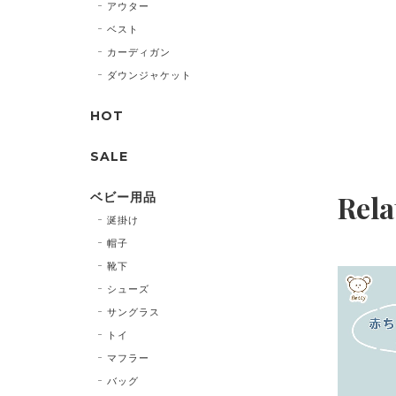
アウター
ベスト
カーディガン
ダウンジャケット
HOT
SALE
Rela
ベビー用品
涎掛け
帽子
靴下
シューズ
サングラス
トイ
マフラー
バッグ