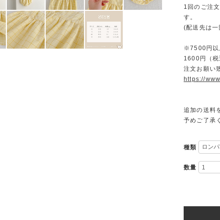
1回のご注
す。
(配送先は
※7500
1600円
注文お願い
https://www
追加の送料
予めご了承
種類
数量