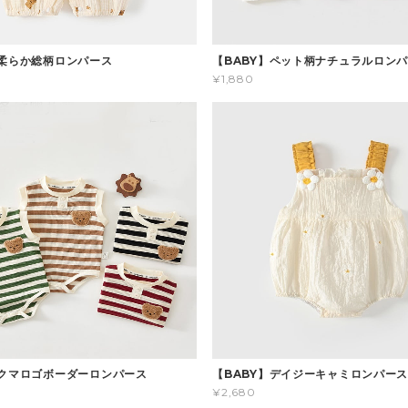
】柔らか総柄ロンパース
【BABY】ペット柄ナチュラルロン
¥1,880
】クマロゴボーダーロンパース
【BABY】デイジーキャミロンパー
¥2,680