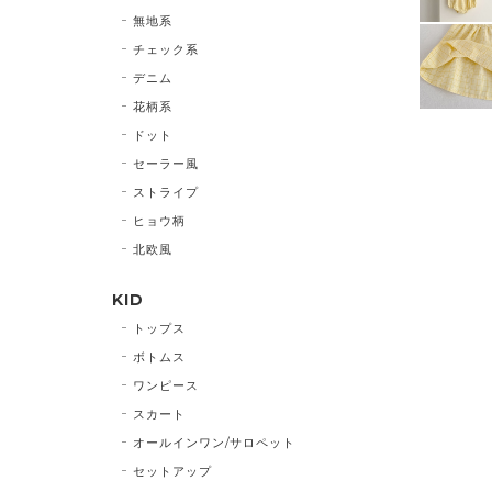
無地系
チェック系
デニム
花柄系
ドット
セーラー風
ストライプ
ヒョウ柄
北欧風
KID
トップス
ボトムス
ワンピース
スカート
オールインワン/サロペット
セットアップ