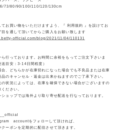
ロンパース、ワンピース
3/80/90/100/110/120/130cm
】
してお買い物をいただけますよう、『 利用規約 』を設けてお
ず目を通して頂いてからご購入をお願い致します
.betty-official.com/blog/2021/11/04/110131
から行っております。お時間に余裕をもってご注文下さいま
送目安：3-14日間程度）
場合、どちらかが在庫切れになった場合でも不良品または在庫
商品のキャンセル・返金は出来かねますのでご了承下さい。
先の状況によっては、在庫を確保できない場合がございますの
承ください。
ンショップでは海外より取り寄せ配送を行なっております。
_official
agram accountをフォローして頂ければ、
やクーポンを定期的に配信させて頂きます。