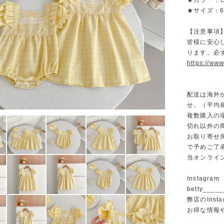
★カラー：
★サイズ：66/7
【注意事項
皆様に安心
ります。必
https://www
配送は海外
せ。（平均発
複数購入の
切れ以外の
お取り寄せ
で予めご了
当オンライ
Instagram
betty______
弊店のInst
お得な情報