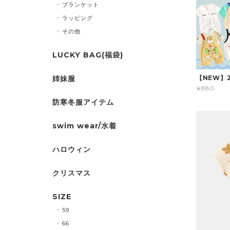
ブランケット
ラッピング
その他
LUCKY BAG(福袋)
姉妹服
【NEW】
¥880
防寒冬服アイテム
swim wear/水着
ハロウィン
クリスマス
SIZE
59
66