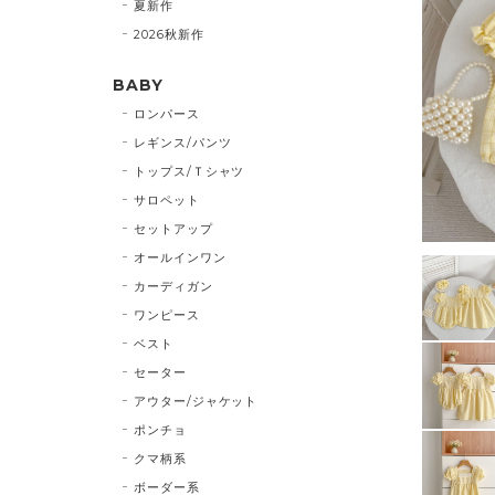
夏新作
2026秋新作
BABY
ロンパース
レギンス/パンツ
トップス/Ｔシャツ
サロペット
セットアップ
オールインワン
カーディガン
ワンピース
ベスト
セーター
アウター/ジャケット
ポンチョ
クマ柄系
ボーダー系