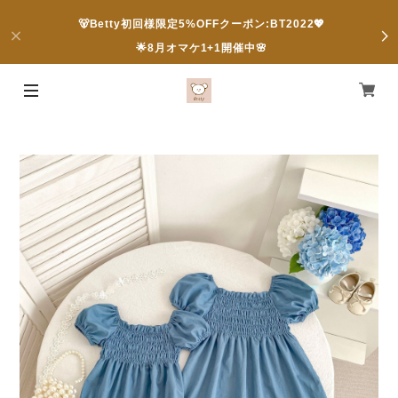
🐻Betty初回様限定5%OFFクーポン:BT2022💖
🌟8月オマケ1+1開催中🌸