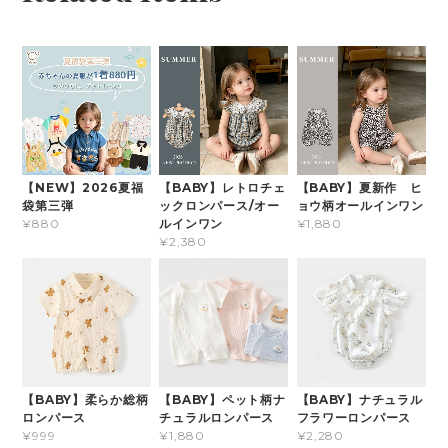
【NEW】2026夏福
【BABY】レトロチェ
【BABY】夏新作 ヒ
袋第三弾
ックロンパース/オー
ョウ柄オールインワン
ルインワン
¥880
¥1,880
¥2,380
【BABY】柔らか総柄
【BABY】ペット柄ナ
【BABY】ナチュラル
ロンパース
チュラルロンパース
フラワーロンパース
¥999
¥1,880
¥2,280