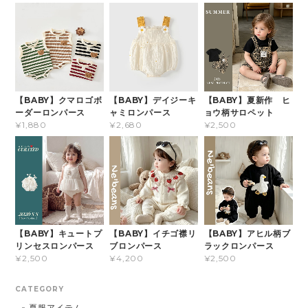
【BABY】クマロゴボ
【BABY】デイジーキ
【BABY】夏新作 ヒ
ーダーロンパース
ャミロンパース
ョウ柄サロペット
¥1,880
¥2,680
¥2,500
【BABY】キュートプ
【BABY】イチゴ襟リ
【BABY】アヒル柄ブ
リンセスロンパース
ブロンパース
ラックロンパース
¥2,500
¥4,200
¥2,500
CATEGORY
夏服アイテム