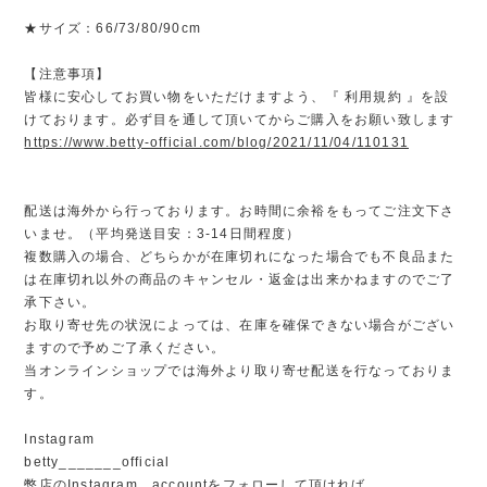
★サイズ：66/73/80/90cm
【注意事項】
皆様に安心してお買い物をいただけますよう、『 利用規約 』を設
けております。必ず目を通して頂いてからご購入をお願い致します
https://www.betty-official.com/blog/2021/11/04/110131
配送は海外から行っております。お時間に余裕をもってご注文下さ
いませ。（平均発送目安：3-14日間程度）
複数購入の場合、どちらかが在庫切れになった場合でも不良品また
は在庫切れ以外の商品のキャンセル・返金は出来かねますのでご了
承下さい。
お取り寄せ先の状況によっては、在庫を確保できない場合がござい
ますので予めご了承ください。
当オンラインショップでは海外より取り寄せ配送を行なっておりま
す。
Instagram
betty_______official
弊店のInstagram accountをフォローして頂ければ、