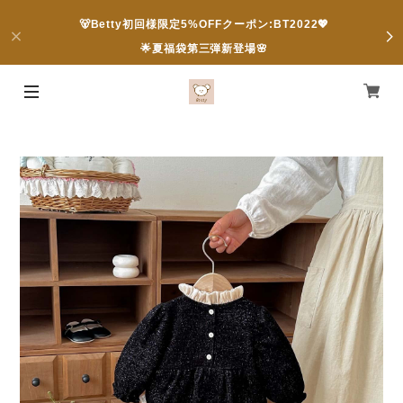
🐻Betty初回様限定5%OFFクーポン:BT2022💖
🌟夏福袋第三弾新登場🌸