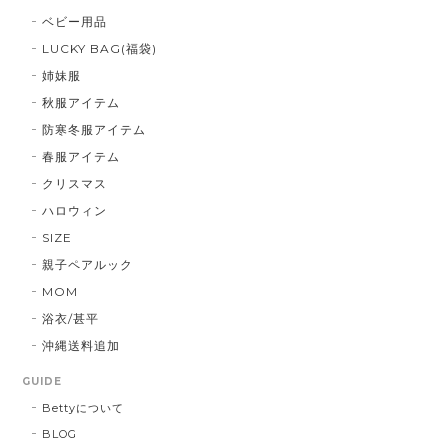
ベビー用品
LUCKY BAG(福袋)
姉妹服
秋服アイテム
防寒冬服アイテム
春服アイテム
クリスマス
ハロウィン
SIZE
親子ペアルック
MOM
浴衣/甚平
沖縄送料追加
GUIDE
Bettyについて
BLOG