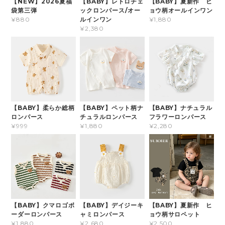
【NEW】2026夏福
【BABY】レトロチェ
【BABY】夏新作 ヒ
袋第三弾
ックロンパース/オー
ョウ柄オールインワン
ルインワン
¥880
¥1,880
¥2,380
【BABY】柔らか総柄
【BABY】ペット柄ナ
【BABY】ナチュラル
ロンパース
チュラルロンパース
フラワーロンパース
¥999
¥1,880
¥2,280
【BABY】クマロゴボ
【BABY】デイジーキ
【BABY】夏新作 ヒ
ーダーロンパース
ャミロンパース
ョウ柄サロペット
¥1,880
¥2,680
¥2,500