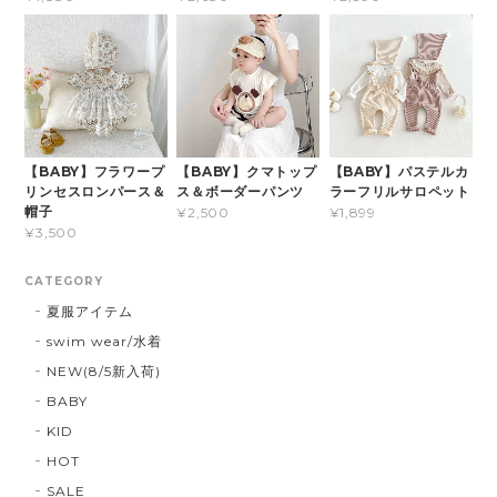
【BABY】フラワープ
【BABY】クマトップ
【BABY】パステルカ
リンセスロンパース＆
ス＆ボーダーパンツ
ラーフリルサロペット
帽子
¥2,500
¥1,899
¥3,500
CATEGORY
夏服アイテム
swim wear/水着
NEW(8/5新入荷)
BABY
KID
HOT
SALE