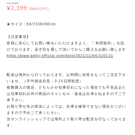
¥3,868
¥2,399
(38%OFF)
★サイズ：66/73/80/90cm
【注意事項】
皆様に安心してお買い物をいただけますよう、『 利用規約 』を設
けております。必ず目を通して頂いてからご購入をお願い致します
https://www.betty-official.com/blog/2021/11/04/110131
配送は海外から行っております。お時間に余裕をもってご注文下さ
いませ。（平均発送目安：3-14日間程度）
複数購入の場合、どちらかが在庫切れになった場合でも不良品また
は在庫切れ以外の商品のキャンセル・返金は出来かねますのでご了
承下さい。
お取り寄せ先の状況によっては、在庫を確保できない場合がござい
ますので予めご了承ください。
当オンラインショップでは海外より取り寄せ配送を行なっておりま
す。