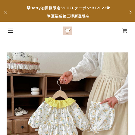
🐻Betty初回様限定5%OFFクーポン:BT2022💖
🌟夏福袋第三弾新登場🌸