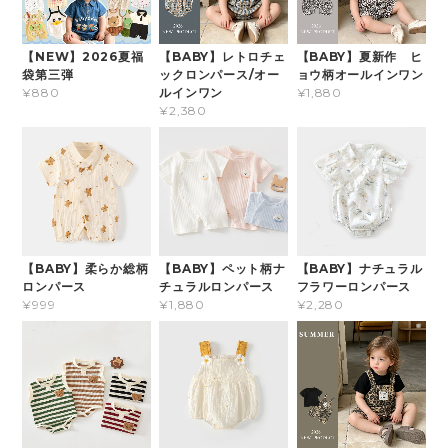
【NEW】2026夏福
【BABY】レトロチェ
【BABY】夏新作 ヒ
袋第三弾
ックロンパース/オー
ョウ柄オールインワン
ルインワン
¥880
¥1,880
¥2,380
【BABY】柔らか総柄
【BABY】ペット柄ナ
【BABY】ナチュラル
ロンパース
チュラルロンパース
フラワーロンパース
¥999
¥1,880
¥2,280