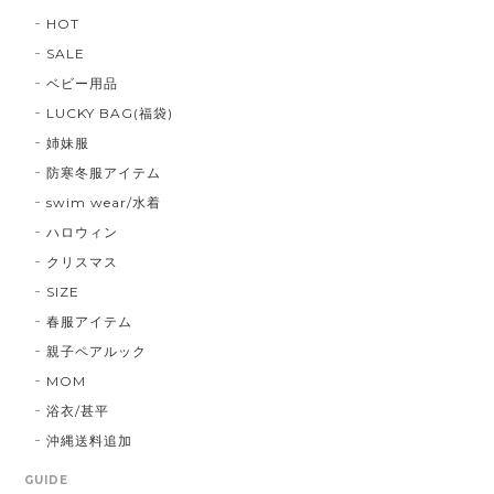
HOT
SALE
ベビー用品
LUCKY BAG(福袋)
姉妹服
防寒冬服アイテム
swim wear/水着
ハロウィン
クリスマス
SIZE
春服アイテム
親子ペアルック
MOM
浴衣/甚平
沖縄送料追加
GUIDE