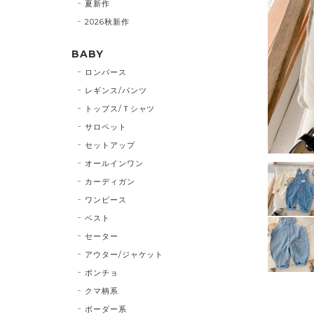
夏新作
2026秋新作
BABY
ロンパース
レギンス/パンツ
トップス/Ｔシャツ
サロペット
セットアップ
オールインワン
カーディガン
ワンピース
ベスト
セーター
アウター/ジャケット
ポンチョ
クマ柄系
ボーダー系