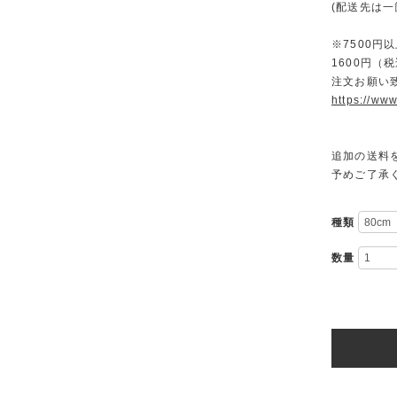
(配送先は
※7500
1600円
注文お願い
https://www
追加の送料
予めご了承
種類
数量