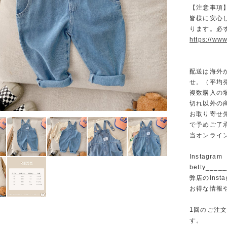
【注意事項
皆様に安心
ります。必
https://www
配送は海外
せ。（平均発
複数購入の
切れ以外の
お取り寄せ
で予めご了
当オンライ
Instagram
betty______
弊店のInst
お得な情報
1回のご注
す。