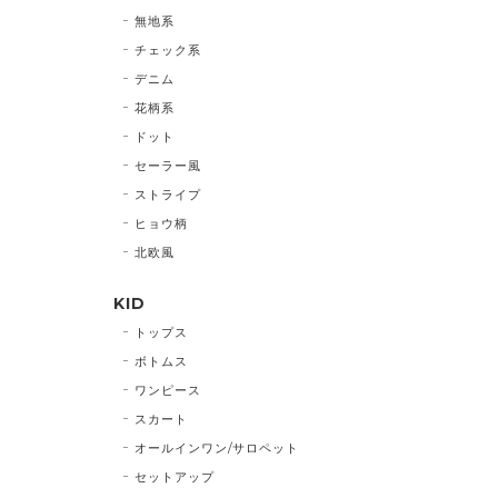
無地系
チェック系
デニム
花柄系
ドット
セーラー風
ストライプ
ヒョウ柄
北欧風
KID
トップス
ボトムス
ワンピース
スカート
オールインワン/サロペット
セットアップ