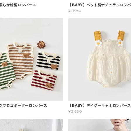
】柔らか総柄ロンパース
【BABY】ペット柄ナチュラルロン
¥1,880
】クマロゴボーダーロンパース
【BABY】デイジーキャミロンパー
¥2,680