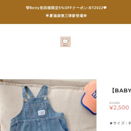
🐻Betty初回様限定5%OFFクーポン:BT2022💖
🌟夏福袋第三弾新登場🌸
【BAB
¥4,031
¥2,500
★サイズ：80/