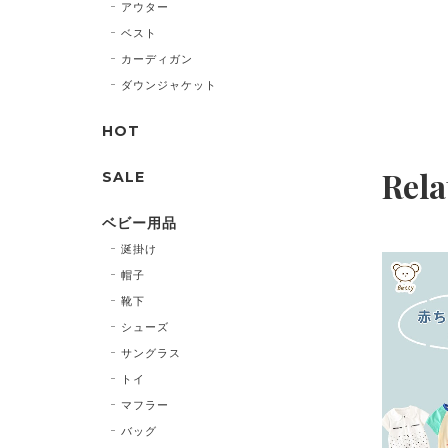
アウター
ベスト
カーディガン
ダウンジャケット
HOT
Rela
SALE
ベビー用品
涎掛け
帽子
靴下
シューズ
サングラス
トイ
マフラー
バッグ