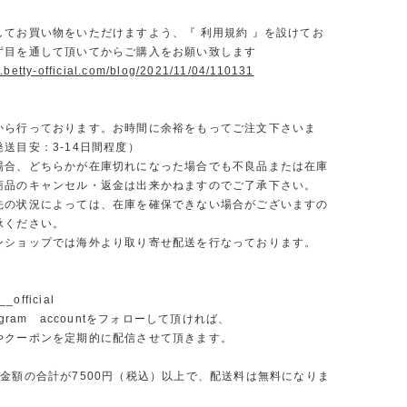
】
してお買い物をいただけますよう、『 利用規約 』を設けてお
ず目を通して頂いてからご購入をお願い致します
.betty-official.com/blog/2021/11/04/110131
から行っております。お時間に余裕をもってご注文下さいま
送目安：3-14日間程度）
場合、どちらかが在庫切れになった場合でも不良品または在庫
商品のキャンセル・返金は出来かねますのでご了承下さい。
先の状況によっては、在庫を確保できない場合がございますの
承ください。
ンショップでは海外より取り寄せ配送を行なっております。
_official
agram accountをフォローして頂ければ、
やクーポンを定期的に配信させて頂きます。
文金額の合計が7500円（税込）以上で、配送料は無料になりま