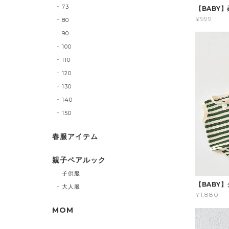
73
【BABY
¥999
80
90
100
110
120
130
140
150
春服アイテム
親子ペアルック
子供服
【BABY
大人服
¥1,880
MOM