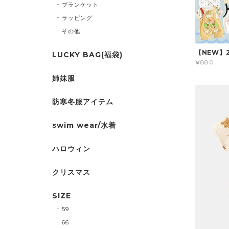
ブランケット
ラッピング
その他
【NEW】
LUCKY BAG(福袋)
¥880
姉妹服
防寒冬服アイテム
swim wear/水着
ハロウィン
クリスマス
SIZE
59
66