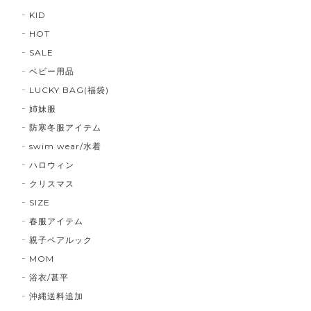
KID
HOT
SALE
ベビー用品
LUCKY BAG(福袋)
姉妹服
防寒冬服アイテム
swim wear/水着
ハロウィン
クリスマス
SIZE
春服アイテム
親子ペアルック
MOM
浴衣/甚平
沖縄送料追加