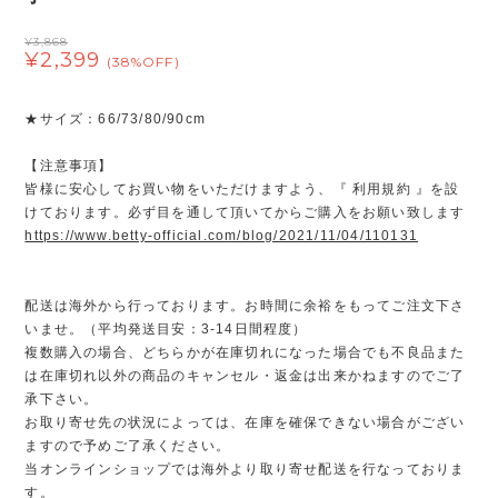
¥3,868
¥2,399
(38%OFF)
★サイズ：66/73/80/90cm
【注意事項】
皆様に安心してお買い物をいただけますよう、『 利用規約 』を設
けております。必ず目を通して頂いてからご購入をお願い致します
https://www.betty-official.com/blog/2021/11/04/110131
配送は海外から行っております。お時間に余裕をもってご注文下さ
いませ。（平均発送目安：3-14日間程度）
複数購入の場合、どちらかが在庫切れになった場合でも不良品また
は在庫切れ以外の商品のキャンセル・返金は出来かねますのでご了
承下さい。
お取り寄せ先の状況によっては、在庫を確保できない場合がござい
ますので予めご了承ください。
当オンラインショップでは海外より取り寄せ配送を行なっておりま
す。