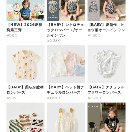
【NEW】2026夏福
【BABY】レトロチェ
【BABY】夏新作 ヒ
袋第三弾
ックロンパース/オー
ョウ柄オールインワン
ルインワン
¥880
¥1,880
¥2,380
【BABY】柔らか総柄
【BABY】ペット柄ナ
【BABY】ナチュラル
ロンパース
チュラルロンパース
フラワーロンパース
¥999
¥1,880
¥2,280