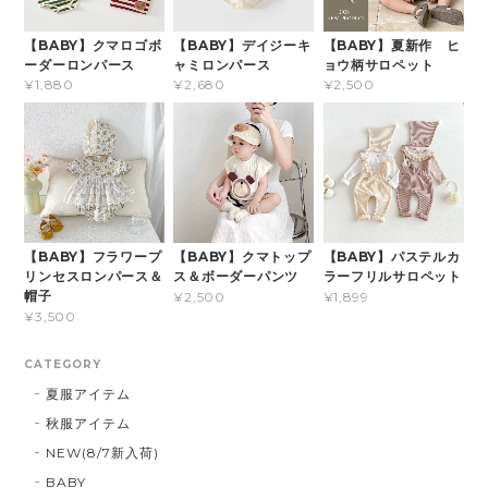
【BABY】クマロゴボ
【BABY】デイジーキ
【BABY】夏新作 ヒ
ーダーロンパース
ャミロンパース
ョウ柄サロペット
¥1,880
¥2,680
¥2,500
【BABY】フラワープ
【BABY】クマトップ
【BABY】パステルカ
リンセスロンパース＆
ス＆ボーダーパンツ
ラーフリルサロペット
帽子
¥2,500
¥1,899
¥3,500
CATEGORY
夏服アイテム
秋服アイテム
NEW(8/7新入荷)
BABY