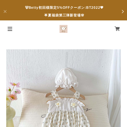
🐻Betty初回様限定5%OFFクーポン:BT2022💖
🌟夏福袋第三弾新登場🌸