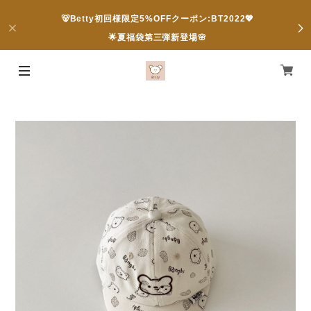
🐻Betty初回様限定5%OFFクーポン:BT2022💖
🌟夏福袋第三弾新登場🌸