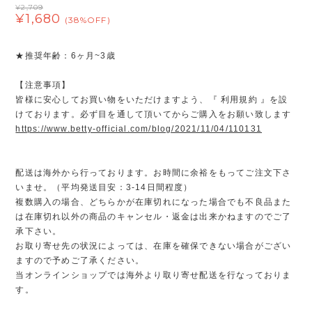
¥2,709
¥1,680
(38%OFF)
★推奨年齢：6ヶ月~3歳
【注意事項】
皆様に安心してお買い物をいただけますよう、『 利用規約 』を設
けております。必ず目を通して頂いてからご購入をお願い致します
https://www.betty-official.com/blog/2021/11/04/110131
配送は海外から行っております。お時間に余裕をもってご注文下さ
いませ。（平均発送目安：3-14日間程度）
複数購入の場合、どちらかが在庫切れになった場合でも不良品また
は在庫切れ以外の商品のキャンセル・返金は出来かねますのでご了
承下さい。
お取り寄せ先の状況によっては、在庫を確保できない場合がござい
ますので予めご了承ください。
当オンラインショップでは海外より取り寄せ配送を行なっておりま
す。