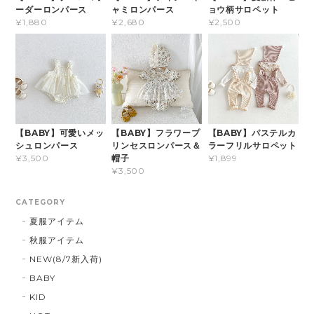
ーダーロンパース
ャミロンパース
ョウ柄サロペット
¥1,880
¥2,680
¥2,500
【BABY】可愛いメッ
【BABY】フラワープ
【BABY】パステルカ
シュロンパース
リンセスロンパース＆
ラーフリルサロペット
帽子
¥3,500
¥1,899
¥3,500
CATEGORY
夏服アイテム
秋服アイテム
NEW(8/7新入荷)
BABY
KID