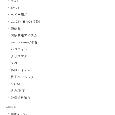
HOT
SALE
ベビー用品
LUCKY BAG(福袋)
姉妹服
防寒冬服アイテム
swim wear/水着
ハロウィン
クリスマス
SIZE
春服アイテム
親子ペアルック
MOM
浴衣/甚平
沖縄送料追加
GUIDE
Bettyについて