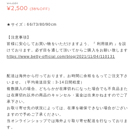
¥4,031
¥2,500
(38%OFF)
★サイズ：66/73/80/90cm
【注意事項】
皆様に安心してお買い物をいただけますよう、『 利用規約 』を設
けております。必ず目を通して頂いてからご購入をお願い致します
https://www.betty-official.com/blog/2021/11/04/110131
配送は海外から行っております。お時間に余裕をもってご注文下さ
いませ。（平均発送目安：3-14日間程度）
複数購入の場合、どちらかが在庫切れになった場合でも不良品また
は在庫切れ以外の商品のキャンセル・返金は出来かねますのでご了
承下さい。
お取り寄せ先の状況によっては、在庫を確保できない場合がござい
ますので予めご了承ください。
当オンラインショップでは海外より取り寄せ配送を行なっておりま
す。