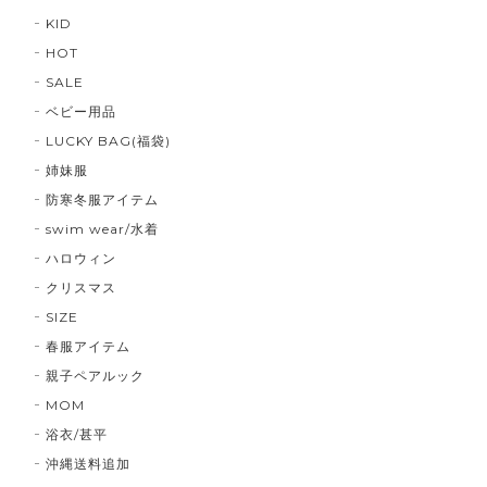
KID
HOT
SALE
ベビー用品
LUCKY BAG(福袋)
姉妹服
防寒冬服アイテム
swim wear/水着
ハロウィン
クリスマス
SIZE
春服アイテム
親子ペアルック
MOM
浴衣/甚平
沖縄送料追加