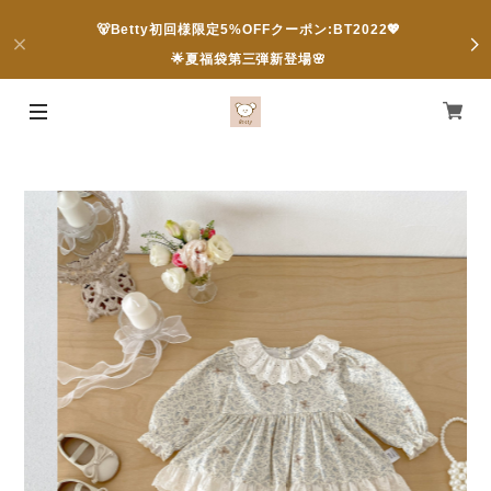
🐻Betty初回様限定5%OFFクーポン:BT2022💖
🌟夏福袋第三弾新登場🌸