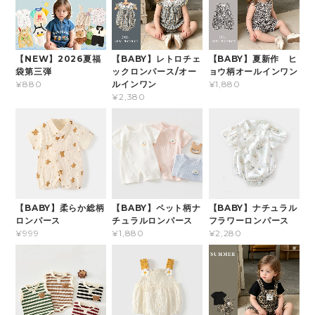
【NEW】2026夏福
【BABY】レトロチェ
【BABY】夏新作 ヒ
袋第三弾
ックロンパース/オー
ョウ柄オールインワン
ルインワン
¥880
¥1,880
¥2,380
【BABY】柔らか総柄
【BABY】ペット柄ナ
【BABY】ナチュラル
ロンパース
チュラルロンパース
フラワーロンパース
¥999
¥1,880
¥2,280