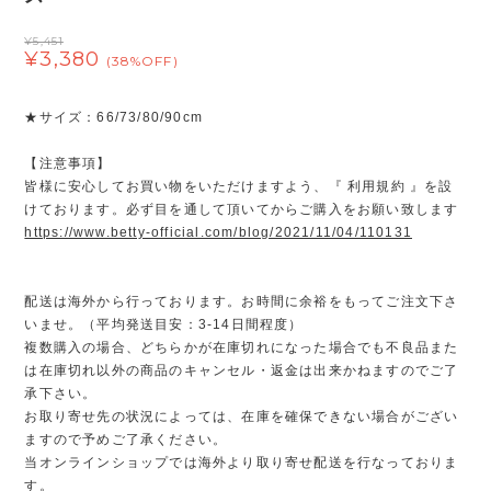
¥5,451
¥3,380
(38%OFF)
★サイズ：66/73/80/90cm
【注意事項】
皆様に安心してお買い物をいただけますよう、『 利用規約 』を設
けております。必ず目を通して頂いてからご購入をお願い致します
https://www.betty-official.com/blog/2021/11/04/110131
配送は海外から行っております。お時間に余裕をもってご注文下さ
いませ。（平均発送目安：3-14日間程度）
複数購入の場合、どちらかが在庫切れになった場合でも不良品また
は在庫切れ以外の商品のキャンセル・返金は出来かねますのでご了
承下さい。
お取り寄せ先の状況によっては、在庫を確保できない場合がござい
ますので予めご了承ください。
当オンラインショップでは海外より取り寄せ配送を行なっておりま
す。