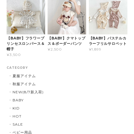
【BABY】フラワープ
【BABY】クマトップ
【BABY】パステルカ
リンセスロンパース＆
ス＆ボーダーパンツ
ラーフリルサロペット
帽子
¥2,500
¥1,899
¥3,500
CATEGORY
夏服アイテム
秋服アイテム
NEW(8/7新入荷)
BABY
KID
HOT
SALE
ベビー用品