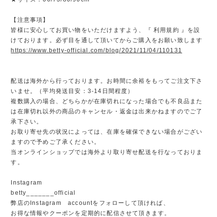
【注意事項】
皆様に安心してお買い物をいただけますよう、『 利用規約 』を設
けております。必ず目を通して頂いてからご購入をお願い致します
https://www.betty-official.com/blog/2021/11/04/110131
配送は海外から行っております。お時間に余裕をもってご注文下さ
いませ。（平均発送目安：3-14日間程度）
複数購入の場合、どちらかが在庫切れになった場合でも不良品また
は在庫切れ以外の商品のキャンセル・返金は出来かねますのでご了
承下さい。
お取り寄せ先の状況によっては、在庫を確保できない場合がござい
ますので予めご了承ください。
当オンラインショップでは海外より取り寄せ配送を行なっておりま
す。
Instagram
betty_______official
弊店のInstagram accountをフォローして頂ければ、
お得な情報やクーポンを定期的に配信させて頂きます。