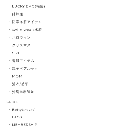
LUCKY BAG(福袋)
姉妹服
防寒冬服アイテム
swim wear/水着
ハロウィン
クリスマス
SIZE
春服アイテム
親子ペアルック
MOM
浴衣/甚平
沖縄送料追加
GUIDE
Bettyについて
BLOG
MEMBERSHIP