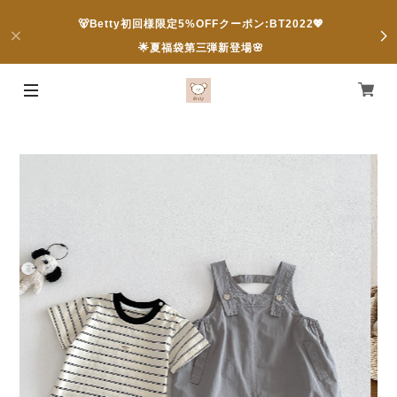
🐻Betty初回様限定5%OFFクーポン:BT2022💖
🌟夏福袋第三弾新登場🌸