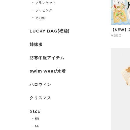
ブランケット
ラッピング
その他
【NEW】
LUCKY BAG(福袋)
¥880
姉妹服
防寒冬服アイテム
swim wear/水着
ハロウィン
クリスマス
SIZE
59
66