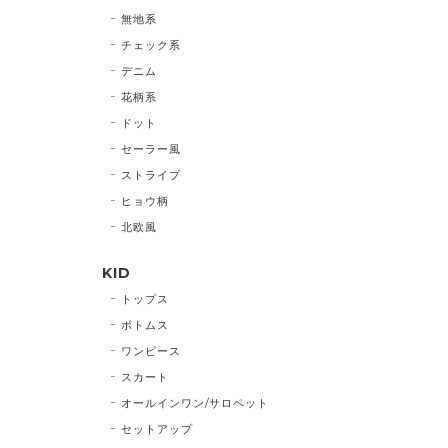
無地系
チェック系
デニム
花柄系
ドット
セーラー風
ストライプ
ヒョウ柄
北欧風
KID
トップス
ボトムス
ワンピース
スカート
オールインワン/サロペット
セットアップ