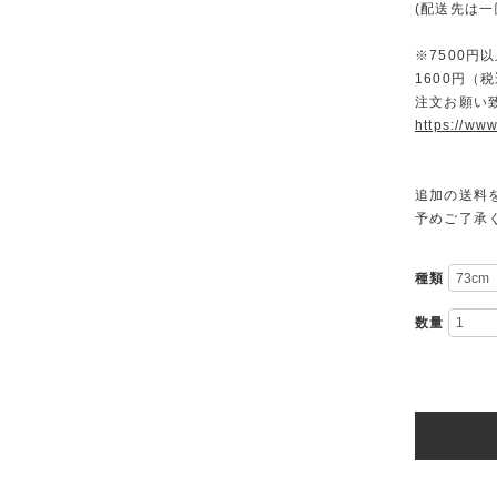
(配送先は
※7500
1600円
注文お願い
https://www
追加の送料
予めご了承
種類
数量