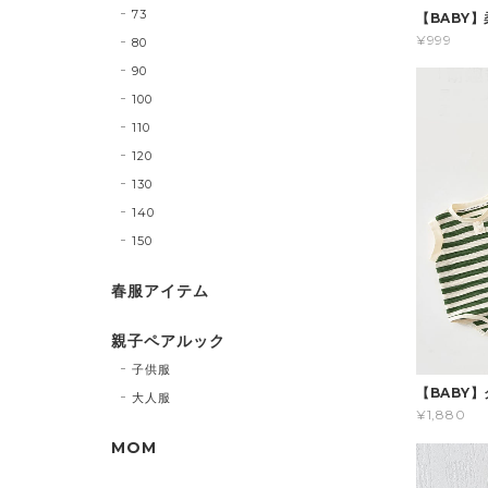
73
【BABY
¥999
80
90
100
110
120
130
140
150
春服アイテム
親子ペアルック
子供服
【BABY
大人服
¥1,880
MOM