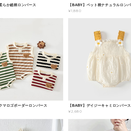
】柔らか総柄ロンパース
【BABY】ペット柄ナチュラルロン
¥1,880
】クマロゴボーダーロンパース
【BABY】デイジーキャミロンパー
¥2,680