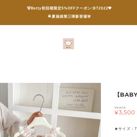
🐻Betty初回様限定5%OFFクーポン:BT2022💖
🌟夏福袋第三弾新登場🌸
【BAB
¥5,645
¥3,500
★サイズ：73/