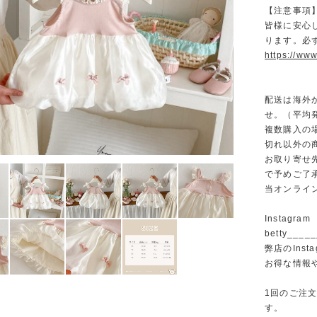
【注意事項
皆様に安心
ります。必
https://www
配送は海外
せ。（平均発
複数購入の
切れ以外の
お取り寄せ
で予めご了
当オンライ
Instagram
betty______
弊店のInst
お得な情報
1回のご注
す。