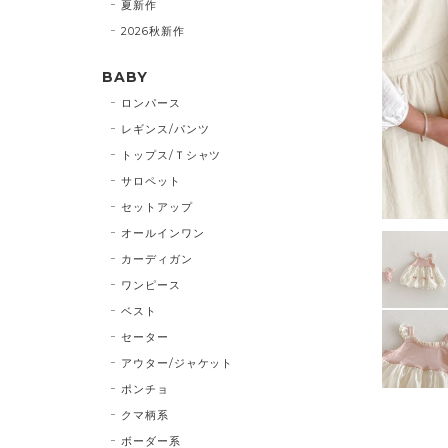
夏新作
2026秋新作
BABY
ロンパース
レギンス/パンツ
トップス/Ｔシャツ
サロペット
セットアップ
オールインワン
カーディガン
ワンピース
ベスト
セーター
アウター/ジャケット
ポンチョ
クマ柄系
ボーダー系