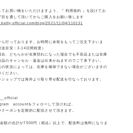
】
してお買い物をいただけますよう、『 利用規約 』を設けてお
ず目を通して頂いてからご購入をお願い致します
.betty-official.com/blog/2021/11/04/110131
から行っております。お時間に余裕をもってご注文下さいま
送目安：3-14日間程度）
場合、どちらかが在庫切れになった場合でも不良品または在庫
商品のキャンセル・返金は出来かねますのでご了承下さい。
先の状況によっては、在庫を確保できない場合がございますの
承ください。
ンショップでは海外より取り寄せ配送を行なっております。
_official
agram accountをフォローして頂ければ、
やクーポンを定期的に配信させて頂きます。
文金額の合計が7500円（税込）以上で、配送料は無料になりま