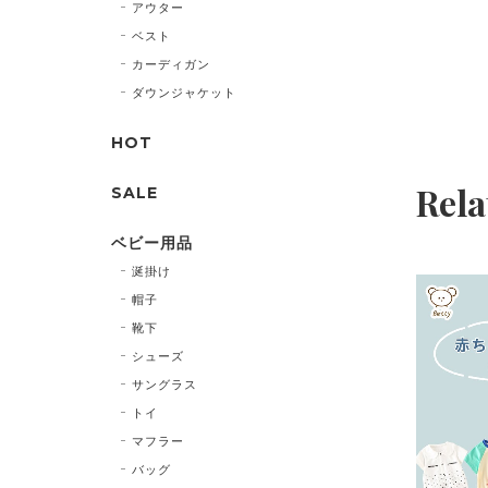
アウター
ベスト
カーディガン
ダウンジャケット
HOT
Rela
SALE
ベビー用品
涎掛け
帽子
靴下
シューズ
サングラス
トイ
マフラー
バッグ