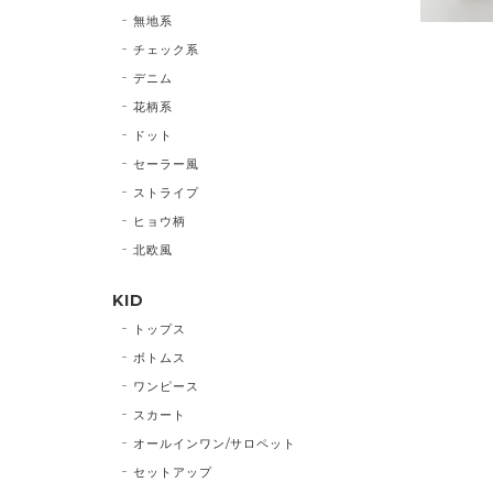
無地系
チェック系
デニム
花柄系
ドット
セーラー風
ストライプ
ヒョウ柄
北欧風
KID
トップス
ボトムス
ワンピース
スカート
オールインワン/サロペット
セットアップ