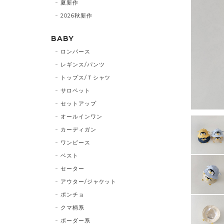
夏新作
2026秋新作
BABY
ロンパース
レギンス/パンツ
トップス/Ｔシャツ
サロペット
セットアップ
オールインワン
カーディガン
ワンピース
ベスト
セーター
アウター/ジャケット
ポンチョ
クマ柄系
ボーダー系