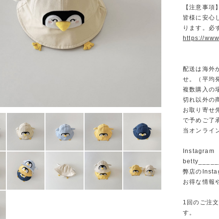
【注意事項
皆様に安心
ります。必
https://www
配送は海外
せ。（平均発
複数購入の
切れ以外の
お取り寄せ
で予めご了
当オンライ
Instagram
betty______
弊店のInst
お得な情報
1回のご注
す。