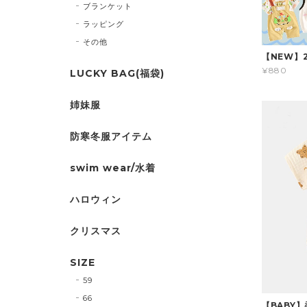
ブランケット
ラッピング
その他
【NEW】
¥880
LUCKY BAG(福袋)
姉妹服
防寒冬服アイテム
swim wear/水着
ハロウィン
クリスマス
SIZE
59
66
【BABY