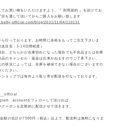
】
してお買い物をいただけますよう、『 利用規約 』を設けてお
ず目を通して頂いてからご購入をお願い致します
.betty-official.com/blog/2021/11/04/110131
から行っております。お時間に余裕をもってご注文下さいま
送目安：3-14日間程度）
場合、どちらかが在庫切れになった場合でも不良品または在庫
商品のキャンセル・返金は出来かねますのでご了承下さい。
先の状況によっては、在庫を確保できない場合がございますの
承ください。
ンショップでは海外より取り寄せ配送を行なっております。
_official
agram accountをフォローして頂ければ、
やクーポンを定期的に配信させて頂きます。
文金額の合計が7500円（税込）以上で、配送料は無料になりま