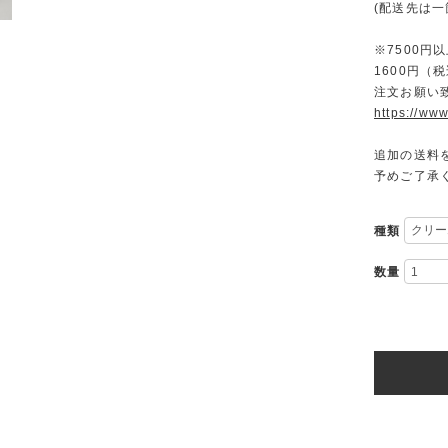
(配送先は
※7500
1600円
注文お願い
https://www
追加の送料
予めご了承
種類
数量