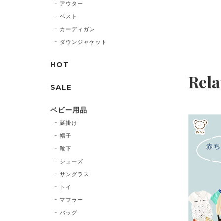
アウター
ベスト
カーディガン
ダウンジャケット
HOT
Rela
SALE
ベビー用品
涎掛け
帽子
靴下
シューズ
サングラス
トイ
マフラー
バッグ