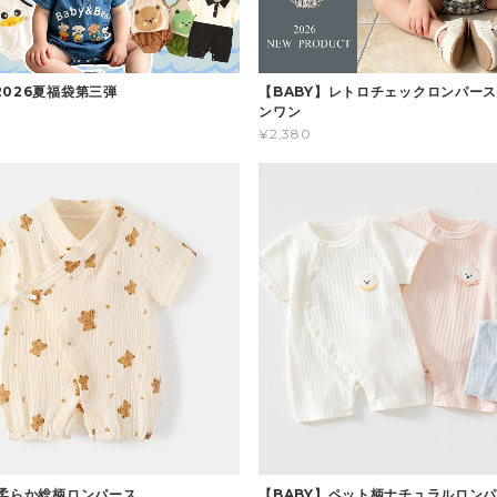
2026夏福袋第三弾
【BABY】レトロチェックロンパース
ンワン
¥2,380
】柔らか総柄ロンパース
【BABY】ペット柄ナチュラルロン