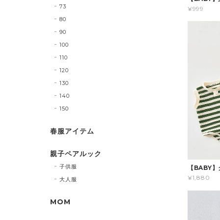
73
¥999
80
90
100
110
120
130
140
150
春服アイテム
親子ペアルック
子供服
【BABY
¥1,880
大人服
MOM