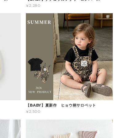
¥2,280
ス
【BABY】夏新作 ヒョウ柄サロペット
¥2,500