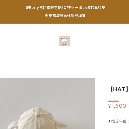
🐻Betty初回様限定5%OFFクーポン:BT2022💖
🌟夏福袋第三弾新登場🌸
【HAT
¥2,580
¥1,600
★推奨年齢：