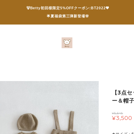
🐻Betty初回様限定5%OFFクーポン:BT2022💖
🌟夏福袋第三弾新登場🌸
【3点
ー＆帽
¥5,645
¥3,500