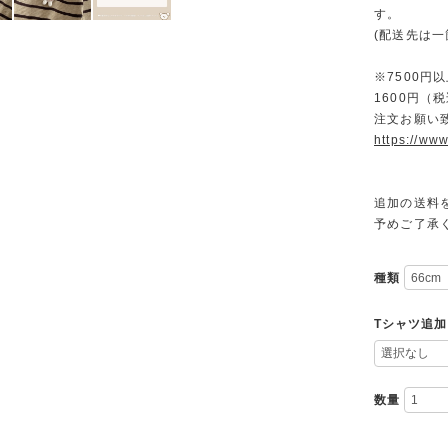
す。
(配送先は
※7500
1600円
注文お願い
https://www
追加の送料
予めご了承
種類
Tシャツ追加
数量