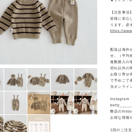
★サイズ：66/
【注意事項
皆様に安心
ります。必
https://www
配送は海外
せ。（平均発
複数購入の
切れ以外の
お取り寄せ
で予めご了
当オンライ
Instagram
betty______
弊店のInst
お得な情報
1回のご注