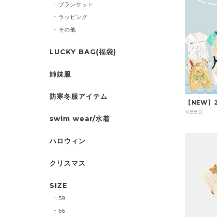
ブランケット
ラッピング
その他
LUCKY BAG(福袋)
姉妹服
防寒冬服アイテム
【NEW】
¥880
swim wear/水着
ハロウィン
クリスマス
SIZE
59
66