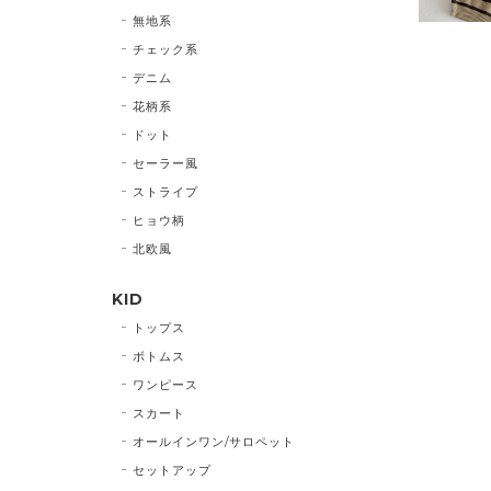
無地系
チェック系
デニム
花柄系
ドット
セーラー風
ストライプ
ヒョウ柄
北欧風
KID
トップス
ボトムス
ワンピース
スカート
オールインワン/サロペット
セットアップ