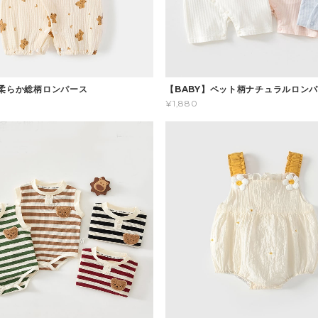
】柔らか総柄ロンパース
【BABY】ペット柄ナチュラルロン
¥1,880