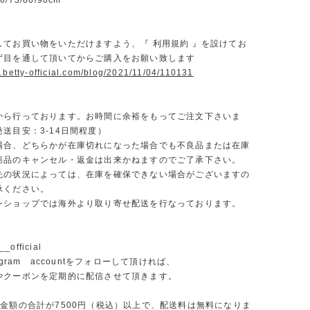
73/80/90cm
】
してお買い物をいただけますよう、『 利用規約 』を設けてお
ず目を通して頂いてからご購入をお願い致します
.betty-official.com/blog/2021/11/04/110131
から行っております。お時間に余裕をもってご注文下さいま
送目安：3-14日間程度）
場合、どちらかが在庫切れになった場合でも不良品または在庫
商品のキャンセル・返金は出来かねますのでご了承下さい。
先の状況によっては、在庫を確保できない場合がございますの
承ください。
ンショップでは海外より取り寄せ配送を行なっております。
_official
agram accountをフォローして頂ければ、
やクーポンを定期的に配信させて頂きます。
文金額の合計が7500円（税込）以上で、配送料は無料になりま