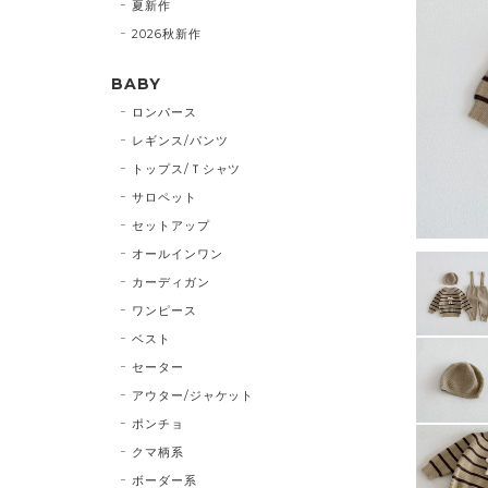
夏新作
2026秋新作
BABY
ロンパース
レギンス/パンツ
トップス/Ｔシャツ
サロペット
セットアップ
オールインワン
カーディガン
ワンピース
ベスト
セーター
アウター/ジャケット
ポンチョ
クマ柄系
ボーダー系