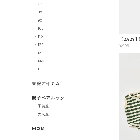
73
80
90
100
110
【BABY
120
¥999
130
140
150
春服アイテム
親子ペアルック
子供服
大人服
MOM