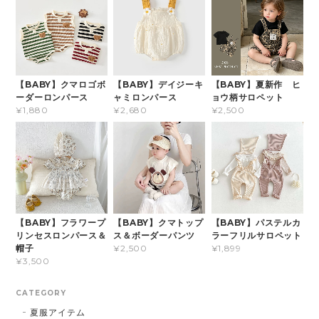
【BABY】クマロゴボ
【BABY】デイジーキ
【BABY】夏新作 ヒ
ーダーロンパース
ャミロンパース
ョウ柄サロペット
¥1,880
¥2,680
¥2,500
【BABY】フラワープ
【BABY】クマトップ
【BABY】パステルカ
リンセスロンパース＆
ス＆ボーダーパンツ
ラーフリルサロペット
帽子
¥2,500
¥1,899
¥3,500
CATEGORY
夏服アイテム