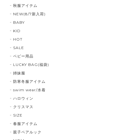
秋服アイテム
NEW(8/7新入荷)
BABY
KID
HOT
SALE
ベビー用品
LUCKY BAG(福袋)
姉妹服
防寒冬服アイテム
swim wear/水着
ハロウィン
クリスマス
SIZE
春服アイテム
親子ペアルック