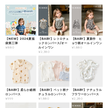
【NEW】2026夏福
【BABY】レトロチェ
【BABY】夏新作 ヒ
袋第三弾
ックロンパース/オー
ョウ柄オールインワン
ルインワン
¥880
¥1,880
¥2,380
【BABY】柔らか総柄
【BABY】ペット柄ナ
【BABY】ナチュラル
ロンパース
チュラルロンパース
フラワーロンパース
¥999
¥1,880
¥2,280