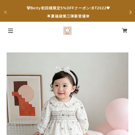
🐻Betty初回様限定5%OFFクーポン:BT2022💖
🌟夏福袋第三弾新登場🌸