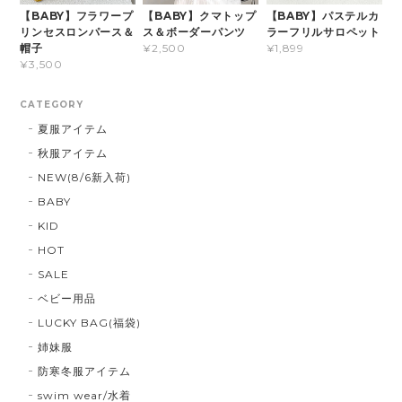
【BABY】フラワープ
【BABY】クマトップ
【BABY】パステルカ
リンセスロンパース＆
ス＆ボーダーパンツ
ラーフリルサロペット
帽子
¥2,500
¥1,899
¥3,500
CATEGORY
夏服アイテム
秋服アイテム
NEW(8/6新入荷)
BABY
KID
HOT
SALE
ベビー用品
LUCKY BAG(福袋)
姉妹服
防寒冬服アイテム
swim wear/水着