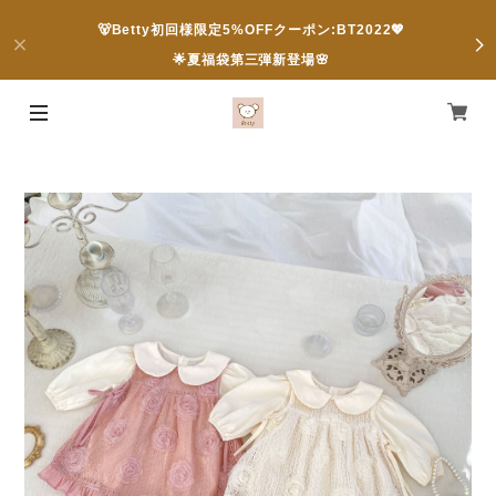
🐻Betty初回様限定5%OFFクーポン:BT2022💖
🌟夏福袋第三弾新登場🌸