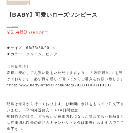
【BABY】可愛いローズワンピース
¥4,000
¥2,480
(38%OFF)
★サイズ：66/73/80/90cm
★カラー：クリーム、ピンク
【注意事項】
皆様に安心してお買い物をいただけますよう、『 利用規約 』を設
けております。必ず目を通して頂いてからご購入をお願い致します
https://www.betty-official.com/blog/2021/11/04/110131
配送は海外から行っております。お時間に余裕をもってご注文下さ
いませ。（平均発送目安：3-14日間程度）
複数購入の場合、どちらかが在庫切れになった場合でも不良品また
は在庫切れ以外の商品のキャンセル・返金は出来かねますのでご了
承下さい。