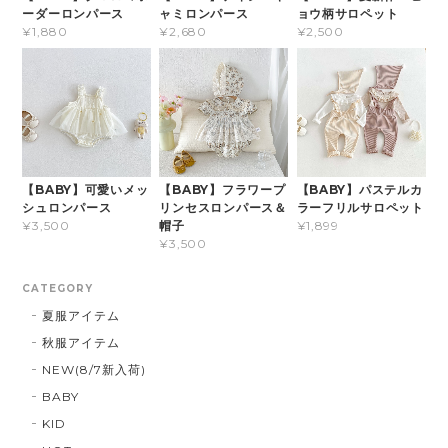
ーダーロンパース
ャミロンパース
ョウ柄サロペット
¥1,880
¥2,680
¥2,500
【BABY】可愛いメッ
【BABY】フラワープ
【BABY】パステルカ
シュロンパース
リンセスロンパース＆
ラーフリルサロペット
帽子
¥3,500
¥1,899
¥3,500
CATEGORY
夏服アイテム
秋服アイテム
NEW(8/7新入荷)
BABY
KID