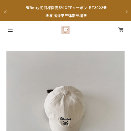
🐻Betty初回様限定5%OFFクーポン:BT2022💖
🌟夏福袋第三弾新登場🌸