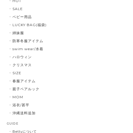
HOT
SALE
ベビー用品
LUCKY BAG(福袋)
姉妹服
防寒冬服アイテム
swim wear/水着
ハロウィン
クリスマス
SIZE
春服アイテム
親子ペアルック
MOM
浴衣/甚平
沖縄送料追加
GUIDE
Bettyについて