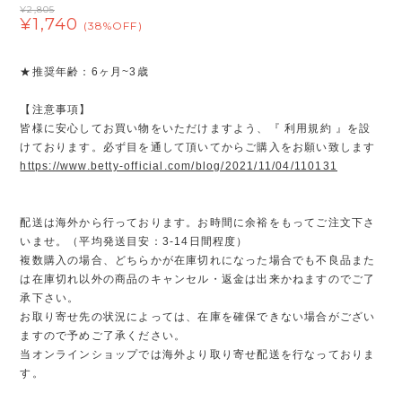
¥2,805
¥1,740
(38%OFF)
★推奨年齢：6ヶ月~3歳
【注意事項】
皆様に安心してお買い物をいただけますよう、『 利用規約 』を設
けております。必ず目を通して頂いてからご購入をお願い致します
https://www.betty-official.com/blog/2021/11/04/110131
配送は海外から行っております。お時間に余裕をもってご注文下さ
いませ。（平均発送目安：3-14日間程度）
複数購入の場合、どちらかが在庫切れになった場合でも不良品また
は在庫切れ以外の商品のキャンセル・返金は出来かねますのでご了
承下さい。
お取り寄せ先の状況によっては、在庫を確保できない場合がござい
ますので予めご了承ください。
当オンラインショップでは海外より取り寄せ配送を行なっておりま
す。