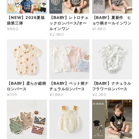
【NEW】2026夏福
【BABY】レトロチェ
【BABY】夏新作 ヒ
袋第三弾
ックロンパース/オー
ョウ柄オールインワン
ルインワン
¥880
¥1,880
¥2,380
【BABY】柔らか総柄
【BABY】ペット柄ナ
【BABY】ナチュラル
ロンパース
チュラルロンパース
フラワーロンパース
¥999
¥1,880
¥2,280