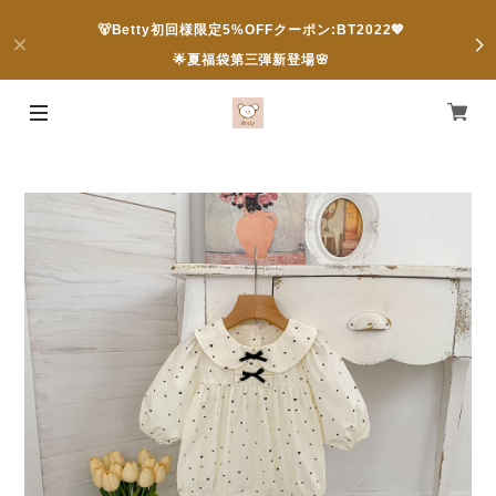
🐻Betty初回様限定5%OFFクーポン:BT2022💖
🌟夏福袋第三弾新登場🌸