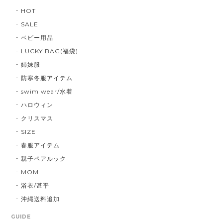
HOT
SALE
ベビー用品
LUCKY BAG(福袋)
姉妹服
防寒冬服アイテム
swim wear/水着
ハロウィン
クリスマス
SIZE
春服アイテム
親子ペアルック
MOM
浴衣/甚平
沖縄送料追加
GUIDE