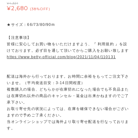
¥4,321
¥2,680
(38%OFF)
★サイズ：66/73/80/90m
【注意事項】
皆様に安心してお買い物をいただけますよう、『 利用規約 』を設
けております。必ず目を通して頂いてからご購入をお願い致します
https://www.betty-official.com/blog/2021/11/04/110131
配送は海外から行っております。お時間に余裕をもってご注文下さ
いませ。（平均発送目安：3-14日間程度）
複数購入の場合、どちらかが在庫切れになった場合でも不良品また
は在庫切れ以外の商品のキャンセル・返金は出来かねますのでご了
承下さい。
お取り寄せ先の状況によっては、在庫を確保できない場合がござい
ますので予めご了承ください。
当オンラインショップでは海外より取り寄せ配送を行なっておりま
す。