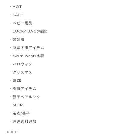
HOT
SALE
ベビー用品
LUCKY BAG(福袋)
姉妹服
防寒冬服アイテム
swim wear/水着
ハロウィン
クリスマス
SIZE
春服アイテム
親子ペアルック
MOM
浴衣/甚平
沖縄送料追加
GUIDE