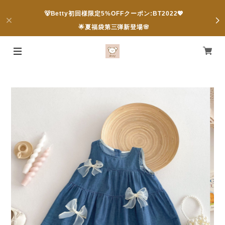
🐻Betty初回様限定5%OFFクーポン:BT2022💖
🌟夏福袋第三弾新登場🌸