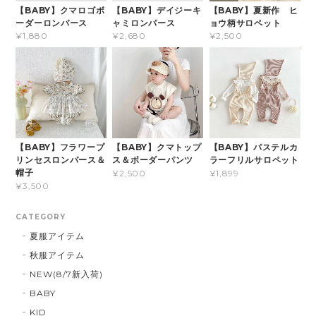
【BABY】クマロゴボ
【BABY】デイジーキ
【BABY】夏新作 ヒ
ーダーロンパース
ャミロンパース
ョウ柄サロペット
¥1,880
¥2,680
¥2,500
【BABY】フラワープ
【BABY】クマトップ
【BABY】パステルカ
リンセスロンパース＆
ス＆ボーダーパンツ
ラーフリルサロペット
帽子
¥2,500
¥1,899
¥3,500
CATEGORY
夏服アイテム
秋服アイテム
NEW(8/7新入荷)
BABY
KID