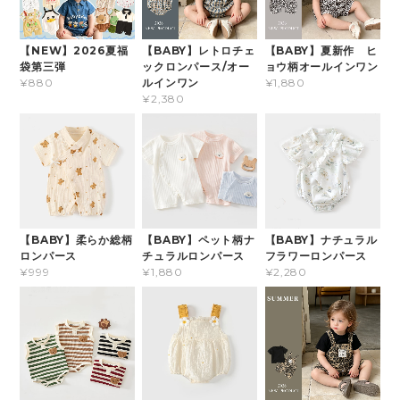
【NEW】2026夏福
【BABY】レトロチェ
【BABY】夏新作 ヒ
袋第三弾
ックロンパース/オー
ョウ柄オールインワン
ルインワン
¥880
¥1,880
¥2,380
【BABY】柔らか総柄
【BABY】ペット柄ナ
【BABY】ナチュラル
ロンパース
チュラルロンパース
フラワーロンパース
¥999
¥1,880
¥2,280