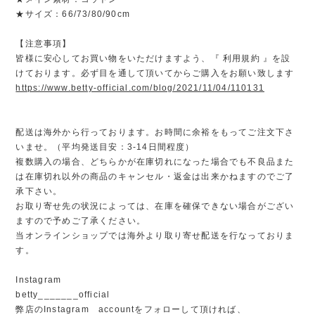
★サイズ：66/73/80/90cm
【注意事項】
皆様に安心してお買い物をいただけますよう、『 利用規約 』を設
けております。必ず目を通して頂いてからご購入をお願い致します
https://www.betty-official.com/blog/2021/11/04/110131
配送は海外から行っております。お時間に余裕をもってご注文下さ
いませ。（平均発送目安：3-14日間程度）
複数購入の場合、どちらかが在庫切れになった場合でも不良品また
は在庫切れ以外の商品のキャンセル・返金は出来かねますのでご了
承下さい。
お取り寄せ先の状況によっては、在庫を確保できない場合がござい
ますので予めご了承ください。
当オンラインショップでは海外より取り寄せ配送を行なっておりま
す。
Instagram
betty_______official
弊店のInstagram accountをフォローして頂ければ、