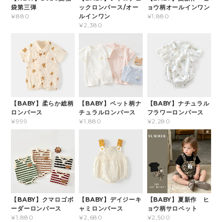
袋第三弾
ックロンパース/オー
ョウ柄オールインワン
ルインワン
¥880
¥1,880
¥2,380
【BABY】柔らか総柄
【BABY】ペット柄ナ
【BABY】ナチュラル
ロンパース
チュラルロンパース
フラワーロンパース
¥999
¥1,880
¥2,280
【BABY】クマロゴボ
【BABY】デイジーキ
【BABY】夏新作 ヒ
ーダーロンパース
ャミロンパース
ョウ柄サロペット
¥1,880
¥2,680
¥2,500