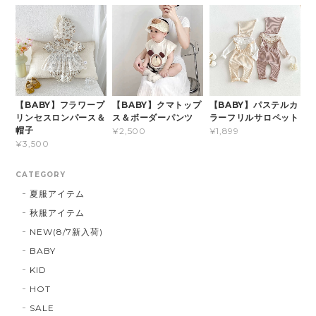
【BABY】フラワープ
【BABY】クマトップ
【BABY】パステルカ
リンセスロンパース＆
ス＆ボーダーパンツ
ラーフリルサロペット
帽子
¥2,500
¥1,899
¥3,500
CATEGORY
夏服アイテム
秋服アイテム
NEW(8/7新入荷)
BABY
KID
HOT
SALE