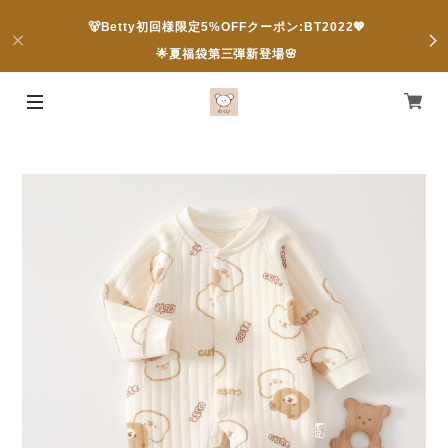
🐻Betty初回様限定5%OFFクーポン:BT2022💖
🌟夏福袋第三弾新登場🌸