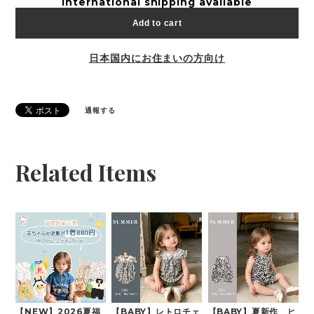
International shipping available
Add to cart
日本国内にお住まいの方向け
通報する
Related Items
【NEW】2026夏福
【BABY】レトロチェ
【BABY】夏新作 ヒ