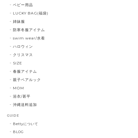
ベビー用品
LUCKY BAG(福袋)
姉妹服
防寒冬服アイテム
swim wear/水着
ハロウィン
クリスマス
SIZE
春服アイテム
親子ペアルック
MOM
浴衣/甚平
沖縄送料追加
GUIDE
Bettyについて
BLOG