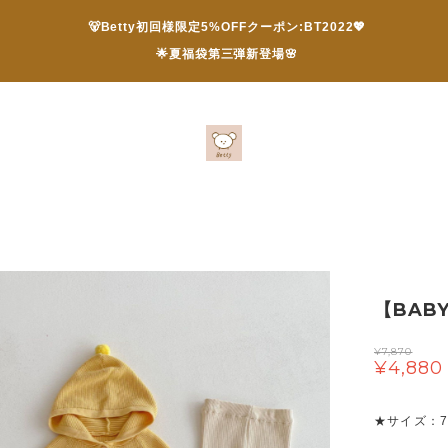
🐻Betty初回様限定5%OFFクーポン:BT2022💖
🌟夏福袋第三弾新登場🌸
【BAB
¥7,870
¥4,880
★サイズ：73/