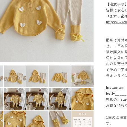
【注意事項
皆様に安心
ります。必
https://www
配送は海外
せ。（平均発
複数購入の
切れ以外の
お取り寄せ
で予めご了
当オンライ
Instagram
betty______
弊店のInst
お得な情報
1回のご注
す。