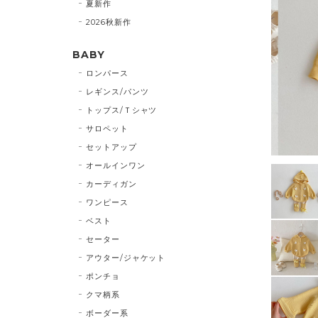
夏新作
2026秋新作
BABY
ロンパース
レギンス/パンツ
トップス/Ｔシャツ
サロペット
セットアップ
オールインワン
カーディガン
ワンピース
ベスト
セーター
アウター/ジャケット
ポンチョ
クマ柄系
ボーダー系