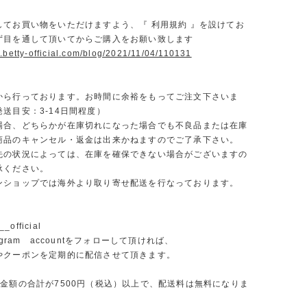
】
してお買い物をいただけますよう、『 利用規約 』を設けてお
ず目を通して頂いてからご購入をお願い致します
.betty-official.com/blog/2021/11/04/110131
から行っております。お時間に余裕をもってご注文下さいま
送目安：3-14日間程度）
場合、どちらかが在庫切れになった場合でも不良品または在庫
商品のキャンセル・返金は出来かねますのでご了承下さい。
先の状況によっては、在庫を確保できない場合がございますの
承ください。
ンショップでは海外より取り寄せ配送を行なっております。
_official
agram accountをフォローして頂ければ、
やクーポンを定期的に配信させて頂きます。
文金額の合計が7500円（税込）以上で、配送料は無料になりま