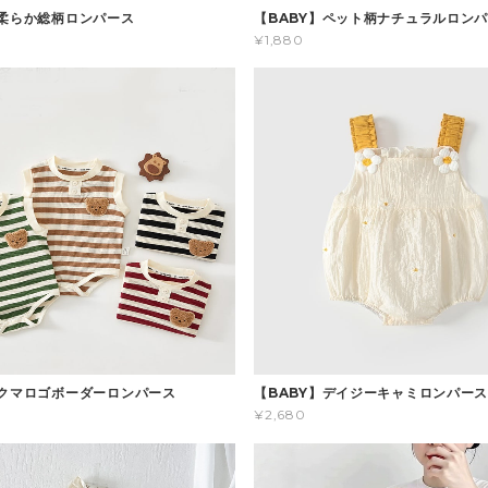
】柔らか総柄ロンパース
【BABY】ペット柄ナチュラルロン
¥1,880
】クマロゴボーダーロンパース
【BABY】デイジーキャミロンパー
¥2,680