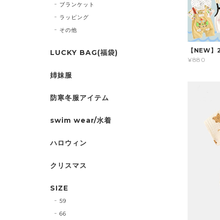
ブランケット
ラッピング
その他
【NEW】
LUCKY BAG(福袋)
¥880
姉妹服
防寒冬服アイテム
swim wear/水着
ハロウィン
クリスマス
SIZE
59
66