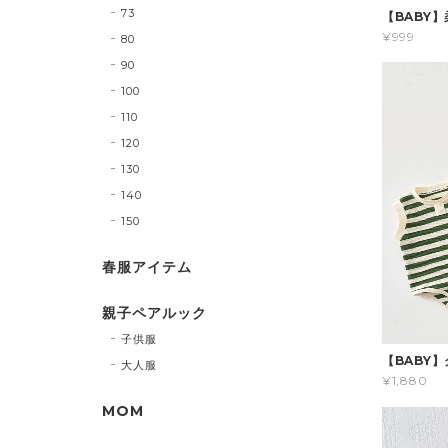
73
【BABY
¥999
80
90
100
110
120
130
140
150
春服アイテム
親子ペアルック
子供服
【BABY
大人服
¥1,880
MOM