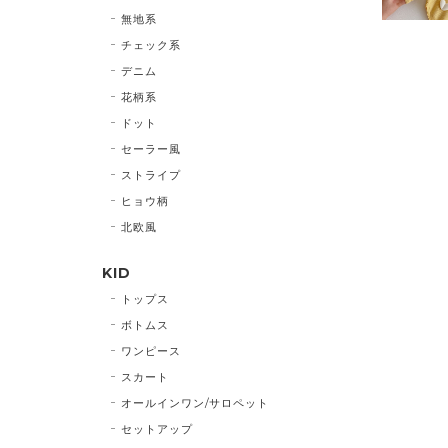
無地系
チェック系
デニム
花柄系
ドット
セーラー風
ストライプ
ヒョウ柄
北欧風
KID
トップス
ボトムス
ワンピース
スカート
オールインワン/サロペット
セットアップ