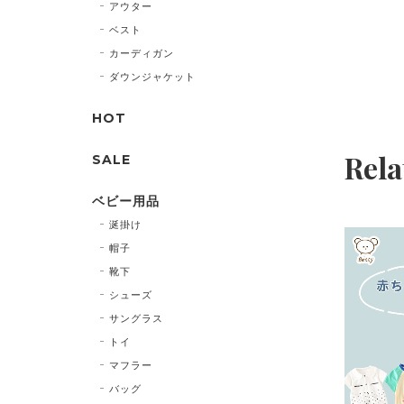
アウター
ベスト
カーディガン
ダウンジャケット
HOT
Rela
SALE
ベビー用品
涎掛け
帽子
靴下
シューズ
サングラス
トイ
マフラー
バッグ