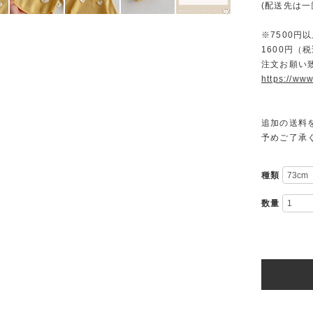
(配送先は
※7500
1600円
注文お願い
https://www
追加の送料
予めご了承
種類
数量