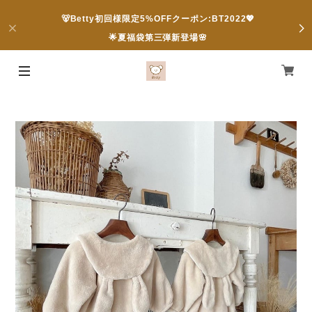
🐻Betty初回様限定5%OFFクーポン:BT2022💖
🌟夏福袋第三弾新登場🌸