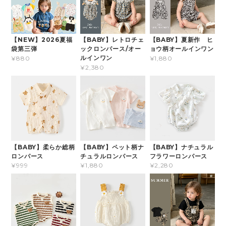
【NEW】2026夏福
【BABY】レトロチェ
【BABY】夏新作 ヒ
袋第三弾
ックロンパース/オー
ョウ柄オールインワン
ルインワン
¥880
¥1,880
¥2,380
【BABY】柔らか総柄
【BABY】ペット柄ナ
【BABY】ナチュラル
ロンパース
チュラルロンパース
フラワーロンパース
¥999
¥1,880
¥2,280