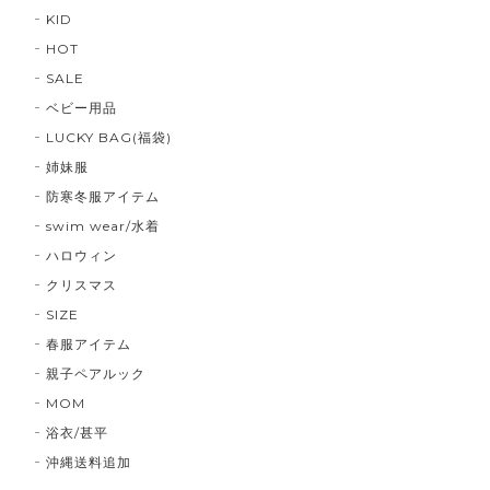
KID
HOT
SALE
ベビー用品
LUCKY BAG(福袋)
姉妹服
防寒冬服アイテム
swim wear/水着
ハロウィン
クリスマス
SIZE
春服アイテム
親子ペアルック
MOM
浴衣/甚平
沖縄送料追加