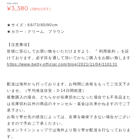
¥5,451
¥3,380
(38%OFF)
★サイズ：66/73/80/90cm
★カラー：クリーム、ブラウン
【注意事項】
皆様に安心してお買い物をいただけますよう、『 利用規約 』を設
けております。必ず目を通して頂いてからご購入をお願い致します
https://www.betty-official.com/blog/2021/11/04/110131
配送は海外から行っております。お時間に余裕をもってご注文下さ
いませ。（平均発送目安：3-14日間程度）
複数購入の場合、どちらかが在庫切れになった場合でも不良品また
は在庫切れ以外の商品のキャンセル・返金は出来かねますのでご了
承下さい。
お取り寄せ先の状況によっては、在庫を確保できない場合がござい
ますので予めご了承ください。
当オンラインショップでは海外より取り寄せ配送を行なっておりま
す。