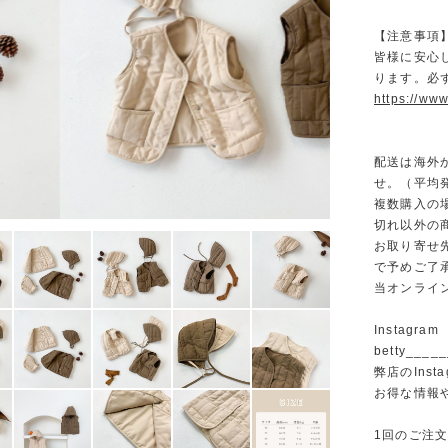
【注意事項
皆様に安心
ります。必
https://www
配送は海外
せ。（平均発
複数購入の
切れ以外の
お取り寄せ
で予めご了
当オンライ
Instagram
betty______
弊店のInst
お得な情報
1回のご注