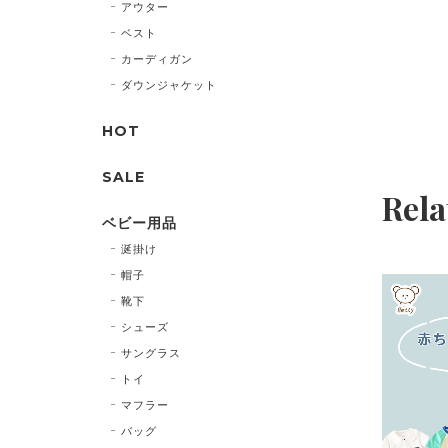
アウター
ベスト
カーディガン
ダウンジャケット
HOT
SALE
Rela
ベビー用品
涎掛け
帽子
靴下
シューズ
サングラス
トイ
マフラー
バッグ