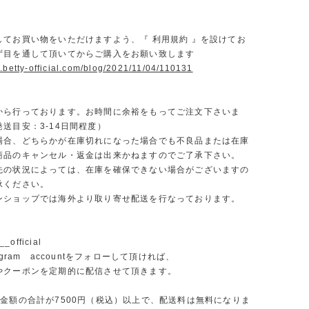
】
してお買い物をいただけますよう、『 利用規約 』を設けてお
ず目を通して頂いてからご購入をお願い致します
.betty-official.com/blog/2021/11/04/110131
から行っております。お時間に余裕をもってご注文下さいま
送目安：3-14日間程度）
場合、どちらかが在庫切れになった場合でも不良品または在庫
商品のキャンセル・返金は出来かねますのでご了承下さい。
先の状況によっては、在庫を確保できない場合がございますの
承ください。
ンショップでは海外より取り寄せ配送を行なっております。
_official
agram accountをフォローして頂ければ、
やクーポンを定期的に配信させて頂きます。
文金額の合計が7500円（税込）以上で、配送料は無料になりま