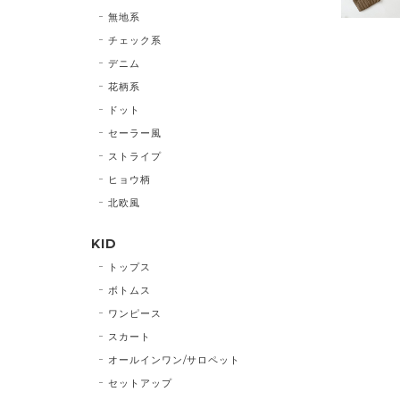
無地系
チェック系
デニム
花柄系
ドット
セーラー風
ストライプ
ヒョウ柄
北欧風
KID
トップス
ボトムス
ワンピース
スカート
オールインワン/サロペット
セットアップ