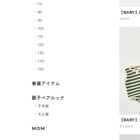
73
80
【BABY
¥999
90
100
110
120
130
140
150
春服アイテム
親子ペアルック
子供服
大人服
【BABY
¥1,880
MOM