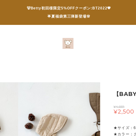
🐻Betty初回様限定5%OFFクーポン:BT2022💖
🌟夏福袋第三弾新登場🌸
【BAB
¥4,031
¥2,500
★サイズ：66/
★カラー：