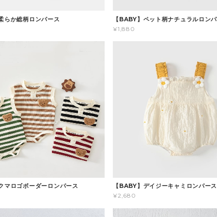
】柔らか総柄ロンパース
【BABY】ペット柄ナチュラルロン
¥1,880
】クマロゴボーダーロンパース
【BABY】デイジーキャミロンパー
¥2,680