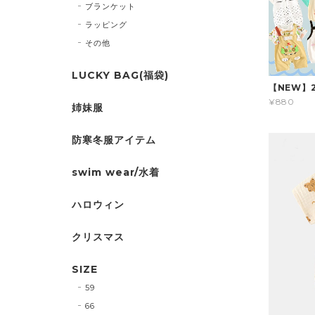
ブランケット
ラッピング
その他
LUCKY BAG(福袋)
【NEW】
¥880
姉妹服
防寒冬服アイテム
swim wear/水着
ハロウィン
クリスマス
SIZE
59
66