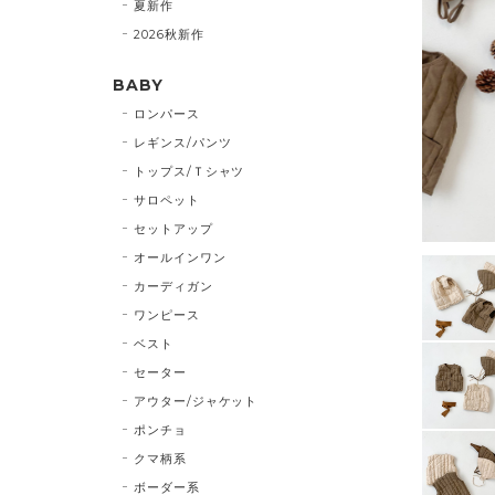
夏新作
2026秋新作
BABY
ロンパース
レギンス/パンツ
トップス/Ｔシャツ
サロペット
セットアップ
オールインワン
カーディガン
ワンピース
ベスト
セーター
アウター/ジャケット
ポンチョ
クマ柄系
ボーダー系