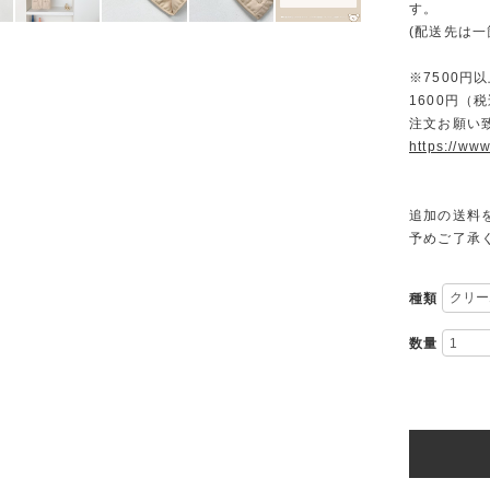
す。
(配送先は
※7500
1600円
注文お願い
https://www
追加の送料
予めご了承
種類
数量