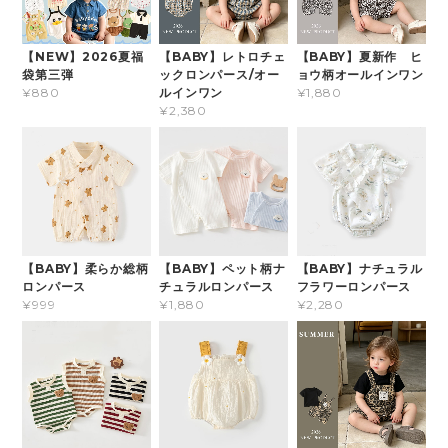
【NEW】2026夏福
【BABY】レトロチェ
【BABY】夏新作 ヒ
袋第三弾
ックロンパース/オー
ョウ柄オールインワン
ルインワン
¥880
¥1,880
¥2,380
【BABY】柔らか総柄
【BABY】ペット柄ナ
【BABY】ナチュラル
ロンパース
チュラルロンパース
フラワーロンパース
¥999
¥1,880
¥2,280