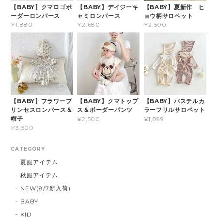
【BABY】クマロゴボ
【BABY】デイジーキ
【BABY】夏新作 ヒ
ーダーロンパース
ャミロンパース
ョウ柄サロペット
¥1,880
¥2,680
¥2,500
【BABY】フラワープ
【BABY】クマトップ
【BABY】パステルカ
リンセスロンパース＆
ス＆ボーダーパンツ
ラーフリルサロペット
帽子
¥2,500
¥1,899
¥3,500
CATEGORY
夏服アイテム
秋服アイテム
NEW(8/7新入荷)
BABY
KID