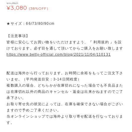
¥4,967
¥3,080
(38%OFF)
★サイズ：66/73/80/90cm
【注意事項】
皆様に安心してお買い物をいただけますよう、『 利用規約 』を設
けております。必ず目を通して頂いてからご購入をお願い致します
https://www.betty-official.com/blog/2021/11/04/110131
配送は海外から行っております。お時間に余裕をもってご注文下さ
いませ。（平均発送目安：3-14日間程度）
複数購入の場合、どちらかが在庫切れになった場合でも不良品また
は在庫切れ以外の商品のキャンセル・返金は出来かねますのでご了
承下さい。
お取り寄せ先の状況によっては、在庫を確保できない場合がござい
ますので予めご了承ください。
当オンラインショップでは海外より取り寄せ配送を行なっておりま
す。