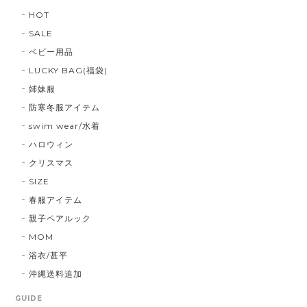
HOT
SALE
ベビー用品
LUCKY BAG(福袋)
姉妹服
防寒冬服アイテム
swim wear/水着
ハロウィン
クリスマス
SIZE
春服アイテム
親子ペアルック
MOM
浴衣/甚平
沖縄送料追加
GUIDE