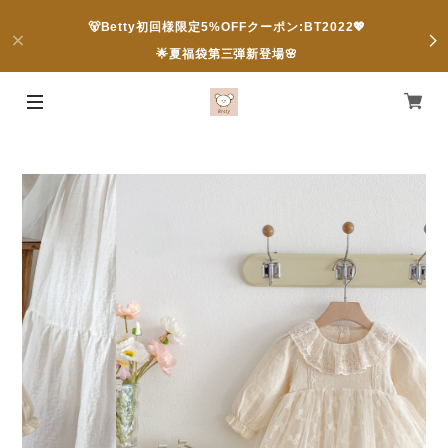
🐻Betty初回様限定5%OFFクーポン:BT2022💖
🌟夏福袋第三弾新登場🌸