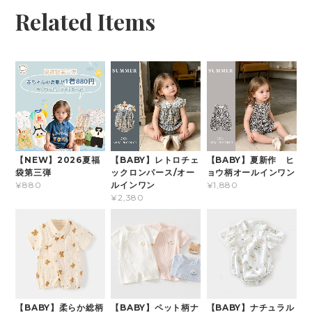
Related Items
【NEW】2026夏福
【BABY】レトロチェ
【BABY】夏新作 ヒ
袋第三弾
ックロンパース/オー
ョウ柄オールインワン
ルインワン
¥880
¥1,880
¥2,380
【BABY】柔らか総柄
【BABY】ペット柄ナ
【BABY】ナチュラル