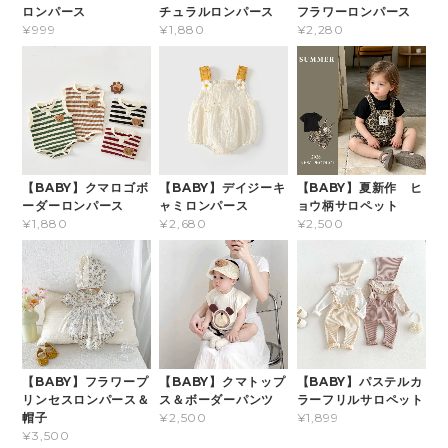
ロンパース
チュラルロンパース
フラワーロンパース
¥999
¥1,880
¥2,280
【BABY】クマロゴボ
【BABY】デイジーキ
【BABY】夏新作 ヒ
ーダーロンパース
ャミロンパース
ョウ柄サロペット
¥1,880
¥2,680
¥2,500
【BABY】フラワープ
【BABY】クマトップ
【BABY】パステルカ
リンセスロンパース＆
ス＆ボーダーパンツ
ラーフリルサロペット
帽子
¥2,500
¥1,899
¥3,500