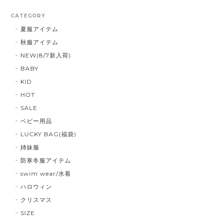
CATEGORY
夏服アイテム
秋服アイテム
NEW(8/7新入荷)
BABY
KID
HOT
SALE
ベビー用品
LUCKY BAG(福袋)
姉妹服
防寒冬服アイテム
swim wear/水着
ハロウィン
クリスマス
SIZE