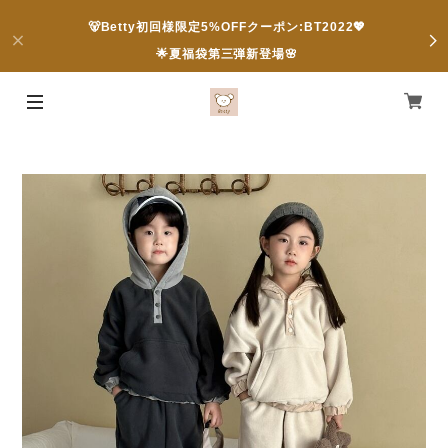
🐻Betty初回様限定5%OFFクーポン:BT2022💖
🌟夏福袋第三弾新登場🌸