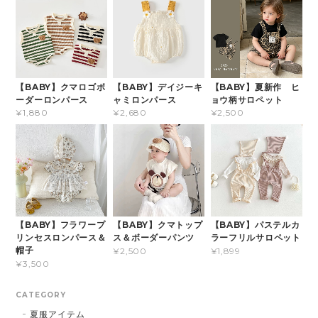
【BABY】クマロゴボ
【BABY】デイジーキ
【BABY】夏新作 ヒ
ーダーロンパース
ャミロンパース
ョウ柄サロペット
¥1,880
¥2,680
¥2,500
【BABY】フラワープ
【BABY】クマトップ
【BABY】パステルカ
リンセスロンパース＆
ス＆ボーダーパンツ
ラーフリルサロペット
帽子
¥2,500
¥1,899
¥3,500
CATEGORY
夏服アイテム