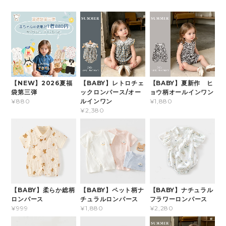
【NEW】2026夏福
【BABY】レトロチェ
【BABY】夏新作 ヒ
袋第三弾
ックロンパース/オー
ョウ柄オールインワン
ルインワン
¥880
¥1,880
¥2,380
【BABY】柔らか総柄
【BABY】ペット柄ナ
【BABY】ナチュラル
ロンパース
チュラルロンパース
フラワーロンパース
¥999
¥1,880
¥2,280