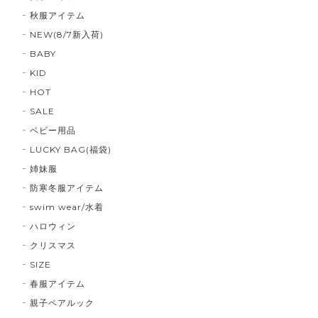
秋服アイテム
NEW(8/7新入荷)
BABY
KID
HOT
SALE
ベビー用品
LUCKY BAG(福袋)
姉妹服
防寒冬服アイテム
swim wear/水着
ハロウィン
クリスマス
SIZE
春服アイテム
親子ペアルック