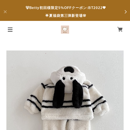
🐻Betty初回様限定5%OFFクーポン:BT2022💖
🌟夏福袋第三弾新登場🌸