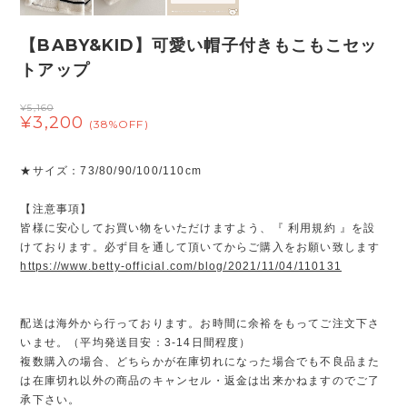
【BABY&KID】可愛い帽子付きもこもこセッ
トアップ
¥5,160
¥3,200
(38%OFF)
★サイズ：73/80/90/100/110cm
【注意事項】
皆様に安心してお買い物をいただけますよう、『 利用規約 』を設
けております。必ず目を通して頂いてからご購入をお願い致します
https://www.betty-official.com/blog/2021/11/04/110131
配送は海外から行っております。お時間に余裕をもってご注文下さ
いませ。（平均発送目安：3-14日間程度）
複数購入の場合、どちらかが在庫切れになった場合でも不良品また
は在庫切れ以外の商品のキャンセル・返金は出来かねますのでご了
承下さい。