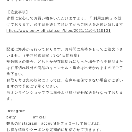
【注意事項】
皆様に安心してお買い物をいただけますよう、『 利用規約 』を設
けております。必ず目を通して頂いてからご購入をお願い致します
https://www.betty-official.com/blog/2021/11/04/110131
配送は海外から行っております。お時間に余裕をもってご注文下さ
いませ。（平均発送目安：3-14日間程度）
複数購入の場合、どちらかが在庫切れになった場合でも不良品また
は在庫切れ以外の商品のキャンセル・返金は出来かねますのでご了
承下さい。
お取り寄せ先の状況によっては、在庫を確保できない場合がござい
ますので予めご了承ください。
当オンラインショップでは海外より取り寄せ配送を行なっておりま
す。
Instagram
betty_______official
弊店のInstagram accountをフォローして頂ければ、
お得な情報やクーポンを定期的に配信させて頂きます。