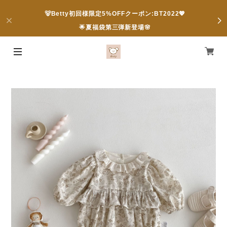
🐻Betty初回様限定5%OFFクーポン:BT2022💖
🌟夏福袋第三弾新登場🌸