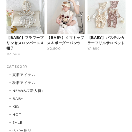
【BABY】フラワープ
【BABY】クマトップ
【BABY】パステルカ
リンセスロンパース＆
ス＆ボーダーパンツ
ラーフリルサロペット
帽子
¥2,500
¥1,899
¥3,500
CATEGORY
夏服アイテム
秋服アイテム
NEW(8/7新入荷)
BABY
KID
HOT
SALE
ベビー用品