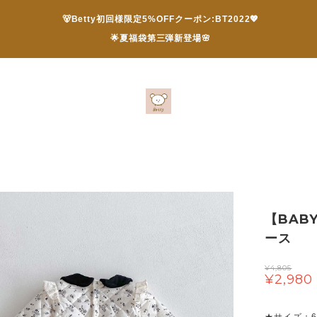
🐻Betty初回様限定5%OFFクーポン:BT2022💖
🌟夏福袋第三弾新登場🌸
【BAB
ース
¥4,805
¥2,980