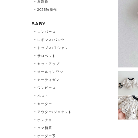
夏新作
2026秋新作
BABY
ロンパース
レギンス/パンツ
トップス/Ｔシャツ
サロペット
セットアップ
オールインワン
カーディガン
ワンピース
ベスト
セーター
アウター/ジャケット
ポンチョ
クマ柄系
ボーダー系