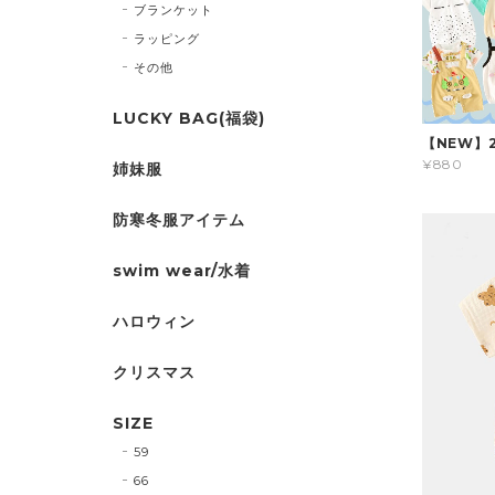
ブランケット
ラッピング
その他
LUCKY BAG(福袋)
【NEW】
¥880
姉妹服
防寒冬服アイテム
swim wear/水着
ハロウィン
クリスマス
SIZE
59
66