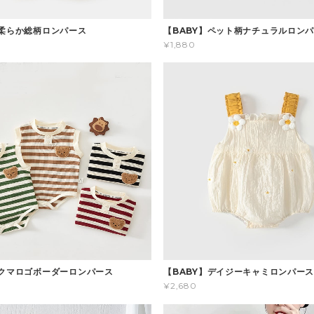
】柔らか総柄ロンパース
【BABY】ペット柄ナチュラルロン
¥1,880
】クマロゴボーダーロンパース
【BABY】デイジーキャミロンパー
¥2,680