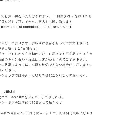
73/80/90cm
】
してお買い物をいただけますよう、『 利用規約 』を設けてお
ず目を通して頂いてからご購入をお願い致します
.betty-official.com/blog/2021/11/04/110131
から行っております。お時間に余裕をもってご注文下さいま
送目安：3-14日間程度）
場合、どちらかが在庫切れになった場合でも不良品または在庫
商品のキャンセル・返金は出来かねますのでご了承下さい。
先の状況によっては、在庫を確保できない場合がございますの
承ください。
ンショップでは海外より取り寄せ配送を行なっております。
_official
agram accountをフォローして頂ければ、
やクーポンを定期的に配信させて頂きます。
文金額の合計が7500円（税込）以上で、配送料は無料になりま