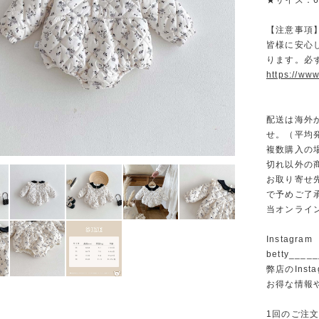
★サイズ：66/
【注意事項
皆様に安心
ります。必
https://www
配送は海外
せ。（平均発
複数購入の
切れ以外の
お取り寄せ
で予めご了
当オンライ
Instagram
betty______
弊店のInst
お得な情報
1回のご注