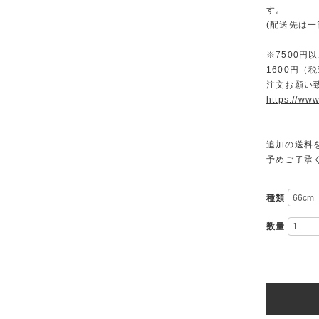
す。
(配送先は
※7500
1600円
注文お願い
https://www
追加の送料
予めご了承
種類
数量