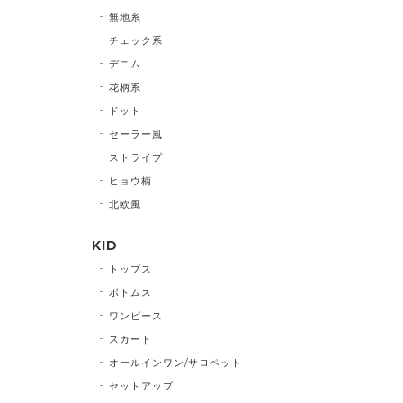
無地系
チェック系
デニム
花柄系
ドット
セーラー風
ストライプ
ヒョウ柄
北欧風
KID
トップス
ボトムス
ワンピース
スカート
オールインワン/サロペット
セットアップ