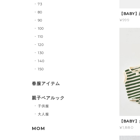
73
80
【BABY
¥999
90
100
110
120
130
140
150
春服アイテム
親子ペアルック
子供服
大人服
【BABY
¥1,880
MOM