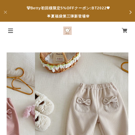
🐻Betty初回様限定5%OFFクーポン:BT2022💖
🌟夏福袋第三弾新登場🌸