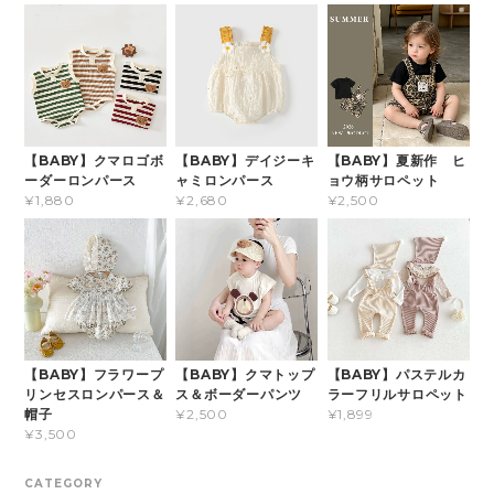
【BABY】クマロゴボ
【BABY】デイジーキ
【BABY】夏新作 ヒ
ーダーロンパース
ャミロンパース
ョウ柄サロペット
¥1,880
¥2,680
¥2,500
【BABY】フラワープ
【BABY】クマトップ
【BABY】パステルカ
リンセスロンパース＆
ス＆ボーダーパンツ
ラーフリルサロペット
帽子
¥2,500
¥1,899
¥3,500
CATEGORY