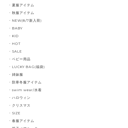
夏服アイテム
秋服アイテム
NEW(8/7新入荷)
BABY
KID
HOT
SALE
ベビー用品
LUCKY BAG(福袋)
姉妹服
防寒冬服アイテム
swim wear/水着
ハロウィン
クリスマス
SIZE
春服アイテム