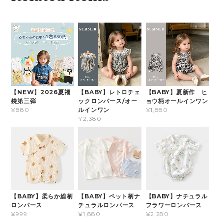
【NEW】2026夏福
【BABY】レトロチェ
【BABY】夏新作 ヒ
袋第三弾
ックロンパース/オー
ョウ柄オールインワン
ルインワン
¥880
¥1,880
¥2,380
【BABY】柔らか総柄
【BABY】ペット柄ナ
【BABY】ナチュラル
ロンパース
チュラルロンパース
フラワーロンパース
¥999
¥1,880
¥2,280