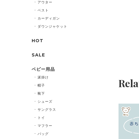
アウター
ベスト
カーディガン
ダウンジャケット
HOT
SALE
ベビー用品
涎掛け
Rela
帽子
靴下
シューズ
サングラス
トイ
マフラー
バッグ