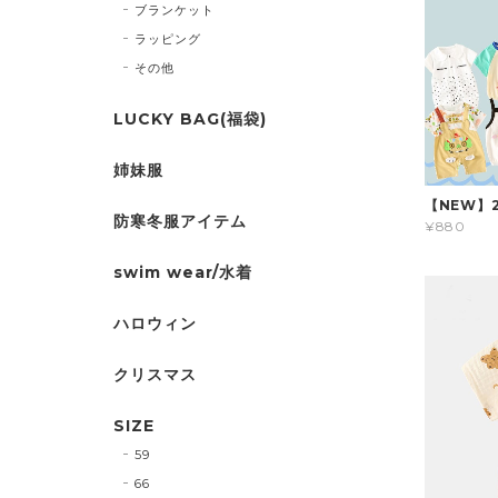
ブランケット
ラッピング
その他
LUCKY BAG(福袋)
姉妹服
【NEW】
防寒冬服アイテム
¥880
swim wear/水着
ハロウィン
クリスマス
SIZE
59
66