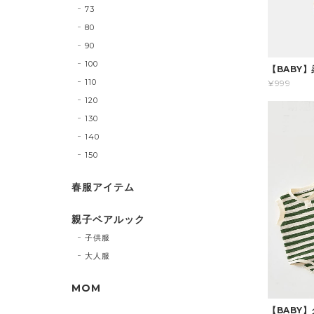
73
80
90
100
【BABY
110
¥999
120
130
140
150
春服アイテム
親子ペアルック
子供服
大人服
MOM
【BABY