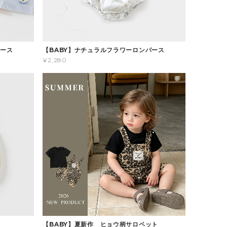
パース
【BABY】ナチュラルフラワーロンパース
¥2,280
ス
【BABY】夏新作 ヒョウ柄サロペット