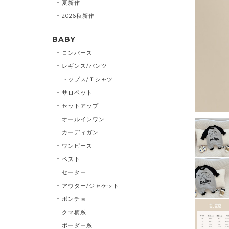
夏新作
2026秋新作
BABY
ロンパース
レギンス/パンツ
トップス/Ｔシャツ
サロペット
セットアップ
オールインワン
カーディガン
ワンピース
ベスト
セーター
アウター/ジャケット
ポンチョ
クマ柄系
ボーダー系