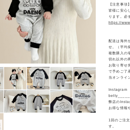
【注意事項
皆様に安心
ります。必
https://www
配送は海外
せ。（平均発
複数購入の
切れ以外の
お取り寄せ
で予めご了
当オンライ
Instagram
betty______
弊店のInst
お得な情報
1回のご注
す。