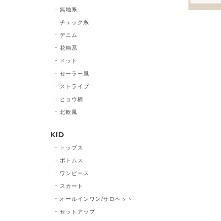
無地系
チェック系
デニム
花柄系
ドット
セーラー風
ストライプ
ヒョウ柄
北欧風
KID
トップス
ボトムス
ワンピース
スカート
オールインワン/サロペット
セットアップ