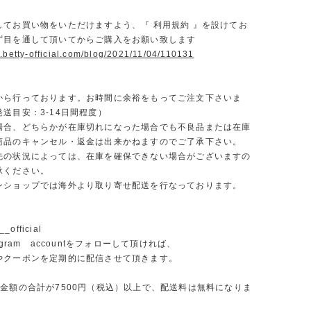
】
してお買い物をいただけますよう、『 利用規約 』を設けてお
ず目を通して頂いてからご購入をお願い致します
.betty-official.com/blog/2021/11/04/110131
から行っております。お時間に余裕をもってご注文下さいま
送目安：3-14日間程度）
場合、どちらかが在庫切れになった場合でも不良品または在庫
商品のキャンセル・返金は出来かねますのでご了承下さい。
先の状況によっては、在庫を確保できない場合がございますの
承ください。
ンショップでは海外より取り寄せ配送を行なっております。
_official
agram accountをフォローして頂ければ、
やクーポンを定期的に配信させて頂きます。
文金額の合計が7500円（税込）以上で、配送料は無料になりま