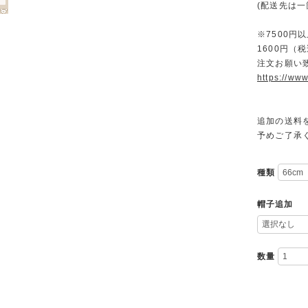
(配送先は
※7500
1600円
注文お願い
https://www
追加の送料
予めご了承
種類
帽子追加
数量