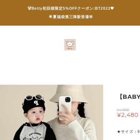
🐻Betty初回様限定5%OFFクーポン:BT2022💖
🌟夏福袋第三弾新登場🌸
【BAB
¥4,000
¥2,480
★サイズ：66/