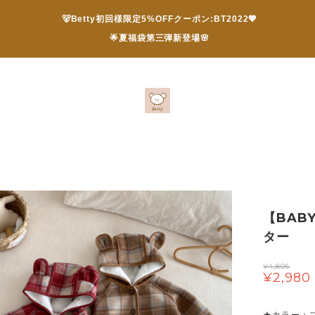
🐻Betty初回様限定5%OFFクーポン:BT2022💖
🌟夏福袋第三弾新登場🌸
【BAB
ター
¥4,805
¥2,980