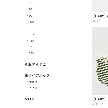
73
80
90
【BABY
¥999
100
110
120
130
140
150
春服アイテム
親子ペアルック
子供服
大人服
MOM
【BABY
¥1,880