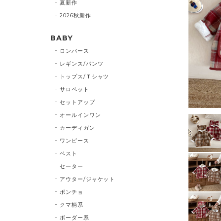
夏新作
2026秋新作
BABY
ロンパース
レギンス/パンツ
トップス/Ｔシャツ
サロペット
セットアップ
オールインワン
カーディガン
ワンピース
ベスト
セーター
アウター/ジャケット
ポンチョ
クマ柄系
ボーダー系