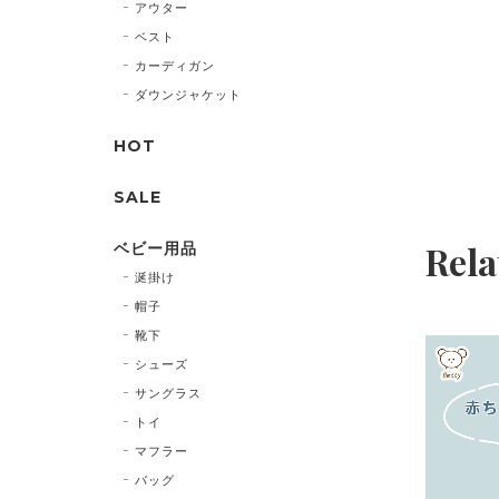
アウター
ベスト
カーディガン
ダウンジャケット
HOT
SALE
Rela
ベビー用品
涎掛け
帽子
靴下
シューズ
サングラス
トイ
マフラー
バッグ