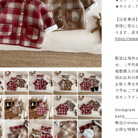
★カラー：
★サイズ：73/
【注意事項
皆様に安心
ります。必
https://www
配送は海外
せ。（平均発
複数購入の
切れ以外の
お取り寄せ
で予めご了
当オンライ
Instagram
betty______
弊店のInst
お得な情報