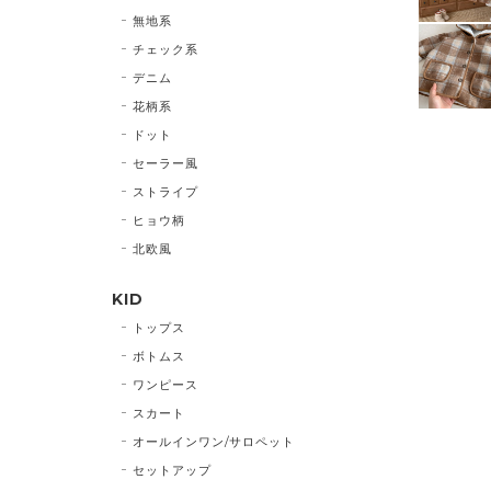
無地系
チェック系
デニム
花柄系
ドット
セーラー風
ストライプ
ヒョウ柄
北欧風
KID
トップス
ボトムス
ワンピース
スカート
オールインワン/サロペット
セットアップ