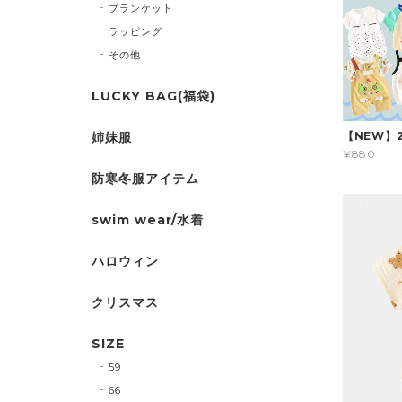
ブランケット
ラッピング
その他
LUCKY BAG(福袋)
姉妹服
【NEW】
¥880
防寒冬服アイテム
swim wear/水着
ハロウィン
クリスマス
SIZE
59
66