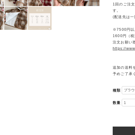
1回のご注
す。
(配送先は
※7500
1600円
注文お願い
https://www
追加の送料
予めご了承
種類
数量