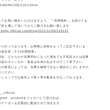
ブラウン、レッド
80/90/100/110/120cm
】
してお買い物をいただけますよう、『 利用規約 』を設けてお
ず目を通して頂いてからご購入をお願い致します
.betty-official.com/blog/2021/11/04/110131
から行っております。お時間に余裕をもってご注文下さいま
送目安：3-14日間程度）
場合、どちらかが在庫切れになった場合でも不良品または在庫
商品のキャンセル・返金は出来かねますのでご了承下さい。
先の状況によっては、在庫を確保できない場合がございますの
承ください。
ンショップでは海外より取り寄せ配送を行なっております。
_official
agram accountをフォローして頂ければ、
やクーポンを定期的に配信させて頂きます。