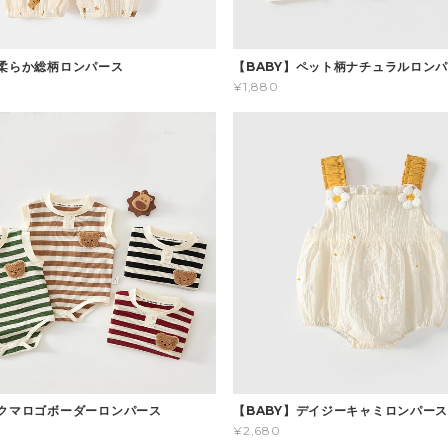
】柔らか総柄ロンパース
【BABY】ペット柄ナチュラルロン
¥1,880
】クマロゴボーダーロンパース
【BABY】デイジーキャミロンパー
¥2,680