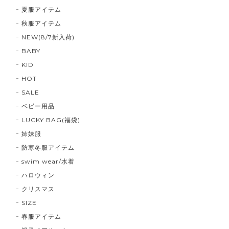
夏服アイテム
秋服アイテム
NEW(8/7新入荷)
BABY
KID
HOT
SALE
ベビー用品
LUCKY BAG(福袋)
姉妹服
防寒冬服アイテム
swim wear/水着
ハロウィン
クリスマス
SIZE
春服アイテム