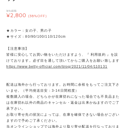
¥4,515
¥2,800
(38%OFF)
★カラー：女の子、男の子
★サイズ：80/90/100/110/120cm
【注意事項】
皆様に安心してお買い物をいただけますよう、『 利用規約 』を設
けております。必ず目を通して頂いてからご購入をお願い致します
https://www.betty-official.com/blog/2021/11/04/110131
配送は海外から行っております。お時間に余裕をもってご注文下さ
いませ。（平均発送目安：3-14日間程度）
複数購入の場合、どちらかが在庫切れになった場合でも不良品また
は在庫切れ以外の商品のキャンセル・返金は出来かねますのでご了
承下さい。
お取り寄せ先の状況によっては、在庫を確保できない場合がござい
ますので予めご了承ください。
当オンラインショップでは海外より取り寄せ配送を行なっておりま