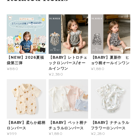
【NEW】2026夏福
【BABY】レトロチェ
【BABY】夏新作 ヒ
袋第三弾
ックロンパース/オー
ョウ柄オールインワン
ルインワン
¥880
¥1,880
¥2,380
【BABY】柔らか総柄
【BABY】ペット柄ナ
【BABY】ナチュラル
ロンパース
チュラルロンパース
フラワーロンパース
¥999
¥1,880
¥2,280