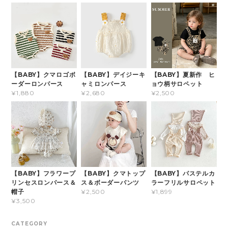
【BABY】クマロゴボ
【BABY】デイジーキ
【BABY】夏新作 ヒ
ーダーロンパース
ャミロンパース
ョウ柄サロペット
¥1,880
¥2,680
¥2,500
【BABY】フラワープ
【BABY】クマトップ
【BABY】パステルカ
リンセスロンパース＆
ス＆ボーダーパンツ
ラーフリルサロペット
帽子
¥2,500
¥1,899
¥3,500
CATEGORY