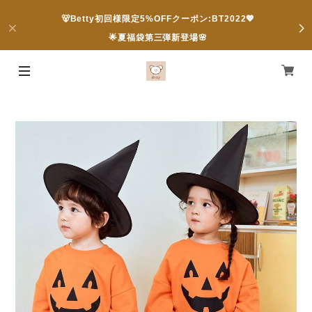
🐻Betty初回様限定5%OFFクーポン:BT2022💖
🌟夏福袋第三弾新登場🌸