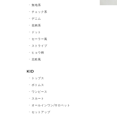
無地系
チェック系
デニム
花柄系
ドット
セーラー風
ストライプ
ヒョウ柄
北欧風
KID
トップス
ボトムス
ワンピース
スカート
オールインワン/サロペット
セットアップ