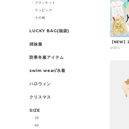
ブランケット
ラッピング
その他
LUCKY BAG(福袋)
【NEW】
姉妹服
¥880
防寒冬服アイテム
swim wear/水着
ハロウィン
クリスマス
SIZE
59
66