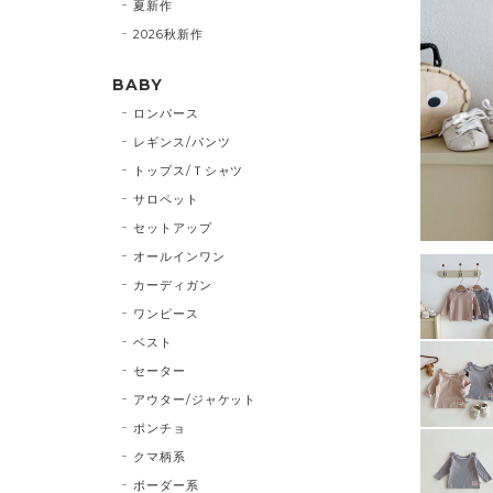
夏新作
2026秋新作
BABY
ロンパース
レギンス/パンツ
トップス/Ｔシャツ
サロペット
セットアップ
オールインワン
カーディガン
ワンピース
ベスト
セーター
アウター/ジャケット
ポンチョ
クマ柄系
ボーダー系