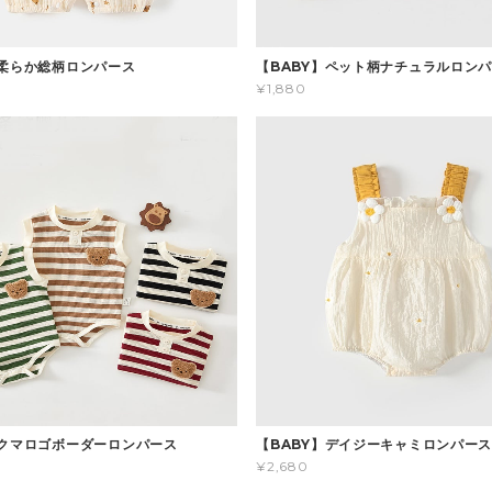
】柔らか総柄ロンパース
【BABY】ペット柄ナチュラルロン
¥1,880
】クマロゴボーダーロンパース
【BABY】デイジーキャミロンパー
¥2,680