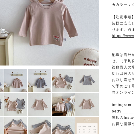
★カラー：
【注意事項
皆様に安心
ります。必
https://www
配送は海外
せ。（平均発
複数購入の
切れ以外の
お取り寄せ
で予めご了
当オンライ
Instagram
betty______
弊店のInst
お得な情報