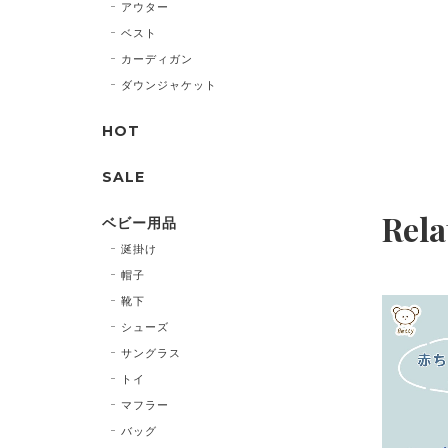
アウター
ベスト
カーディガン
ダウンジャケット
HOT
SALE
Rela
ベビー用品
涎掛け
帽子
靴下
シューズ
サングラス
トイ
マフラー
バッグ