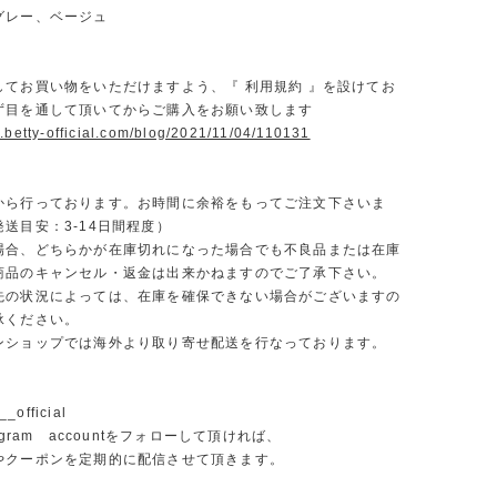
グレー、ベージュ
】
してお買い物をいただけますよう、『 利用規約 』を設けてお
ず目を通して頂いてからご購入をお願い致します
.betty-official.com/blog/2021/11/04/110131
から行っております。お時間に余裕をもってご注文下さいま
送目安：3-14日間程度）
場合、どちらかが在庫切れになった場合でも不良品または在庫
商品のキャンセル・返金は出来かねますのでご了承下さい。
先の状況によっては、在庫を確保できない場合がございますの
承ください。
ンショップでは海外より取り寄せ配送を行なっております。
_official
agram accountをフォローして頂ければ、
やクーポンを定期的に配信させて頂きます。