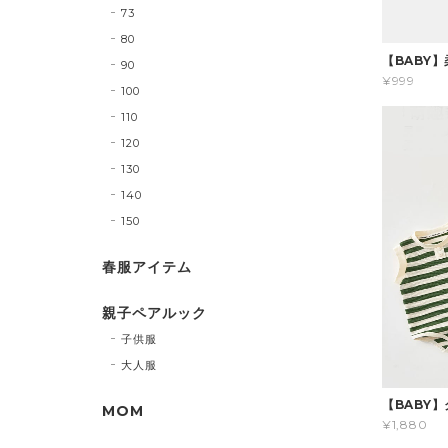
73
80
【BABY
90
¥999
100
110
120
130
140
150
春服アイテム
親子ペアルック
子供服
大人服
【BABY
MOM
¥1,880