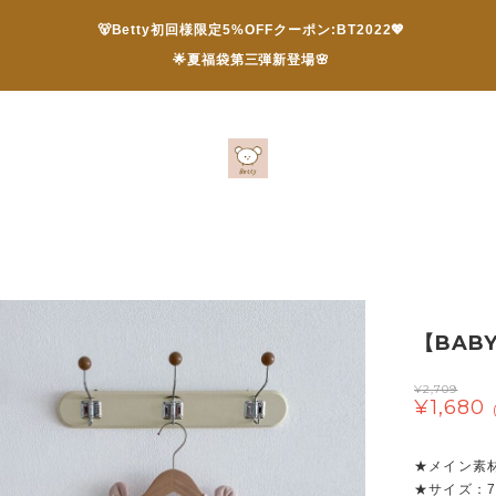
🐻Betty初回様限定5%OFFクーポン:BT2022💖
🌟夏福袋第三弾新登場🌸
【BAB
¥2,709
¥1,680
★メイン素
★サイズ：73 