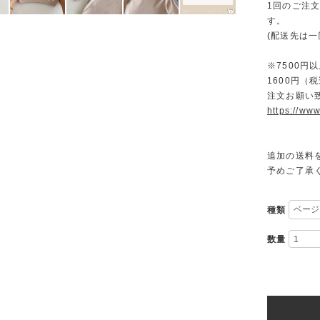
1回のご注
す。
(配送先は
※7500
1600円
注文お願い
https://www
追加の送料
予めご了承
種類
数量